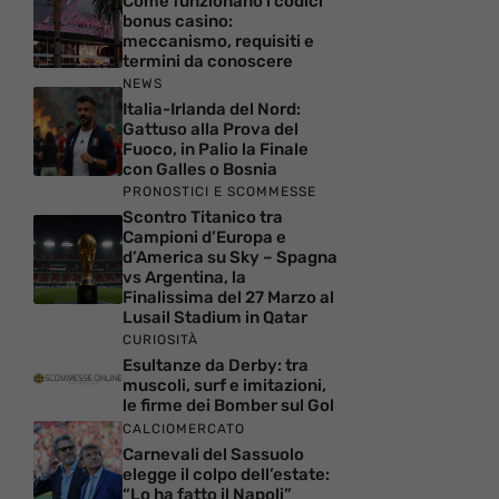
Come funzionano i codici
bonus casino:
meccanismo, requisiti e
termini da conoscere
NEWS
Italia-Irlanda del Nord:
Gattuso alla Prova del
Fuoco, in Palio la Finale
con Galles o Bosnia
PRONOSTICI E SCOMMESSE
Scontro Titanico tra
Campioni d’Europa e
d’America su Sky – Spagna
vs Argentina, la
Finalissima del 27 Marzo al
Lusail Stadium in Qatar
CURIOSITÀ
Esultanze da Derby: tra
muscoli, surf e imitazioni,
le firme dei Bomber sul Gol
CALCIOMERCATO
Carnevali del Sassuolo
elegge il colpo dell’estate:
“Lo ha fatto il Napoli”