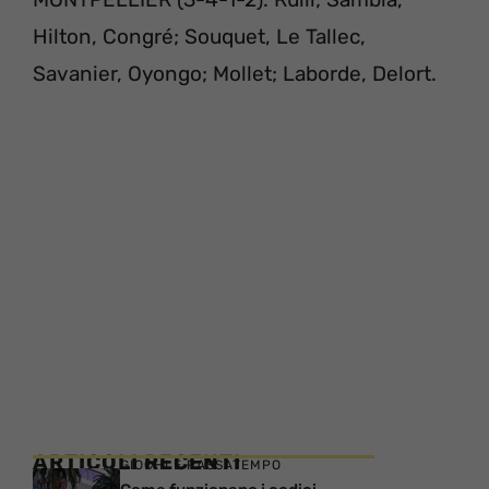
Hilton, Congré; Souquet, Le Tallec,
Savanier, Oyongo; Mollet; Laborde, Delort.
ARTICOLI RECENTI
GIOCHI E PASSATEMPO