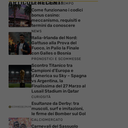
ARTICOLI RECENTI
GIOCHI E PASSATEMPO
Come funzionano i codici
bonus casino:
meccanismo, requisiti e
termini da conoscere
NEWS
Italia-Irlanda del Nord:
Gattuso alla Prova del
Fuoco, in Palio la Finale
con Galles o Bosnia
PRONOSTICI E SCOMMESSE
Scontro Titanico tra
Campioni d’Europa e
d’America su Sky – Spagna
vs Argentina, la
Finalissima del 27 Marzo al
Lusail Stadium in Qatar
CURIOSITÀ
Esultanze da Derby: tra
muscoli, surf e imitazioni,
le firme dei Bomber sul Gol
CALCIOMERCATO
Carnevali del Sassuolo