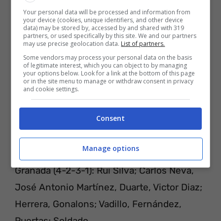
Your personal data will be processed and information from
your device (cookies, unique identifiers, and other device
data) may be stored by, accessed by and shared with 319
partners, or used specifically by this site. We and our partners
may use precise geolocation data.
List of partners.
Some vendors may process your personal data on the basis
of legitimate interest, which you can object to by managing
your options below. Look for a link at the bottom of this page
or in the site menu to manage or withdraw consent in privacy
and cookie settings.
Consent
PROBABILI FORMAZIONI
Manage options
Granada (4-2-3-1): Rui Silva; Carlos Neva,
José Antonio Martínez, Duarte, Victor Diaz;
Herrera, Gonalons; Vadillo, Fernández,
Puertas; Soldado.