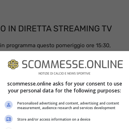
 IN DIRETTA STREAMING TV
go, in programma questo pomeriggio ore 15:30,
le italiano, ne in chiaro ne tanto meno a
assicurata i diritti per la sfida in questione,
za, non sarà possibile seguire la partita
scommesse.online asks for your consent to use
televisiva o in streaming. L’unico metodo che vi
your personal data for the following purposes:
on attenzione i social delle due squadre, Hertha
Personalised advertising and content, advertising and content
gram, Twitter e Facebook, dove verranno
measurement, audience research and services development
’incontro. Consigliabile da seguire anche le
Store and/or access information on a device