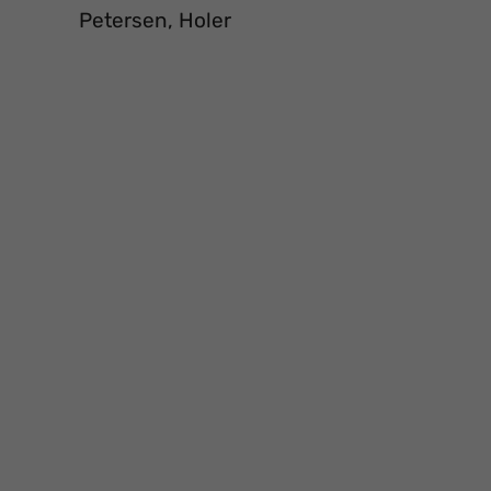
Petersen, Holer