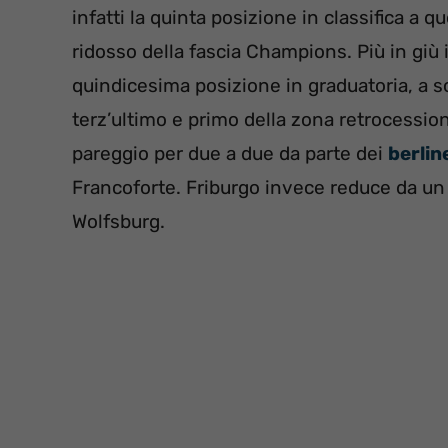
infatti la quinta posizione in classifica a
ridosso della fascia Champions. Più in giù 
quindicesima posizione in graduatoria, a so
terz’ultimo e primo della zona retrocessio
pareggio per due a due da parte dei
berlin
Francoforte. Friburgo invece reduce da un 
Wolfsburg.