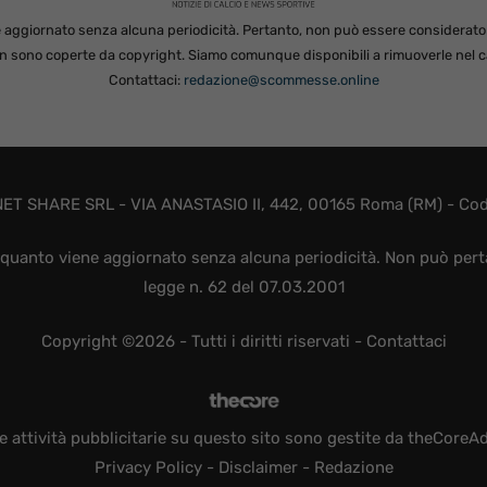
 aggiornato senza alcuna periodicità. Pertanto, non può essere considerato in
non sono coperte da copyright. Siamo comunque disponibili a rimuoverle nel ca
Contattaci:
redazione@scommesse.online
ET SHARE SRL - VIA ANASTASIO II, 442, 00165 Roma (RM) - Codic
quanto viene aggiornato senza alcuna periodicità. Non può perta
legge n. 62 del 07.03.2001
Copyright ©2026 - Tutti i diritti riservati -
Contattaci
e attività pubblicitarie su questo sito sono gestite da theCoreA
Privacy Policy
-
Disclaimer
-
Redazione