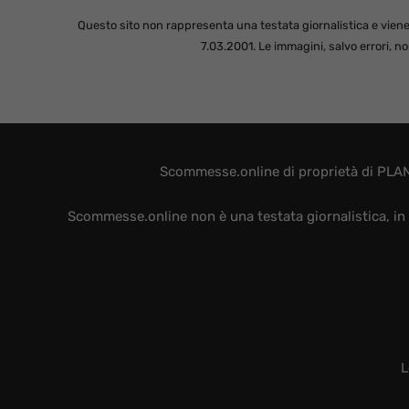
Questo sito non rappresenta una testata giornalistica e viene
7.03.2001. Le immagini, salvo errori, 
Scommesse.online di proprietà di PLAN
Scommesse.online non è una testata giornalistica, in 
L