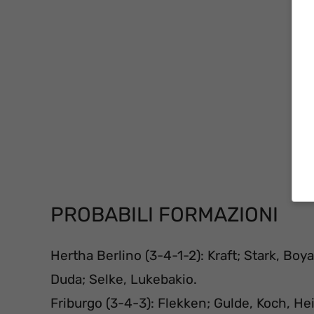
PROBABILI FORMAZIONI
Hertha Berlino (3-4-1-2): Kraft; Stark, Boyat
Duda; Selke, Lukebakio.
Friburgo (3-4-3): Flekken; Gulde, Koch, Hei