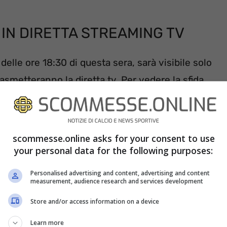
N DIRETTA STREAMING TV
elle ore 18:30 di questa sera, sarà visibile solo
asmetteranno la diretta tv. Per vedere la sfida
ssere dotati di un abbonamento valido
arsi ai canali dedicati, leggasi Sky Sport Football.
 streaming tramite l’app dedicata Sky Go,
scommesse.online asks for your consent to use
ibile in versione Android e iOS: così facendo
your personal data for the following purposes:
al vostro personal computer, tablet o
Personalised advertising and content, advertising and content
measurement, audience research and services development
 Now Tv, altra piattaforma in streaming
bonamento.
Store and/or access information on a device
Learn more