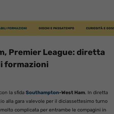
BILI FORMAZIONI
GIOCHI E PASSATEMPO
CURIOSITÀ E GOS
 Premier League: diretta
li formazioni
con la sfida
Southampton
-West Ham
. In diretta
io alla gara valevole per il diciassettesimo turno
e molto complicata per entrambe le compagini in