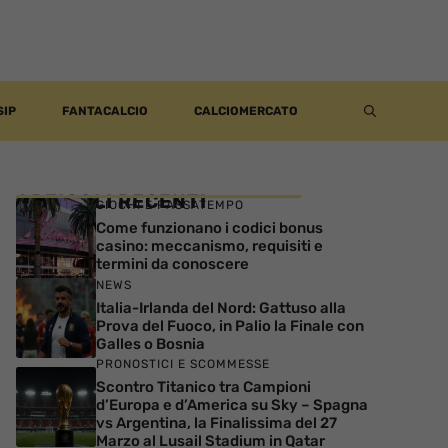
SIP
FANTACALCIO
CALCIOMERCATO
ARTICOLI RECENTI
GIOCHI E PASSATEMPO
Come funzionano i codici bonus
casino: meccanismo, requisiti e
termini da conoscere
NEWS
Italia-Irlanda del Nord: Gattuso alla
Prova del Fuoco, in Palio la Finale con
Galles o Bosnia
PRONOSTICI E SCOMMESSE
Scontro Titanico tra Campioni
d’Europa e d’America su Sky – Spagna
vs Argentina, la Finalissima del 27
Marzo al Lusail Stadium in Qatar