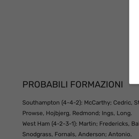
PROBABILI FORMAZIONI
Southampton (4-4-2): McCarthy; Cedric, S
Prowse, Hojbjerg, Redmond; Ings, Long.
West Ham (4-2-3-1): Martin; Fredericks, B
Snodgrass, Fornals, Anderson; Antonio.