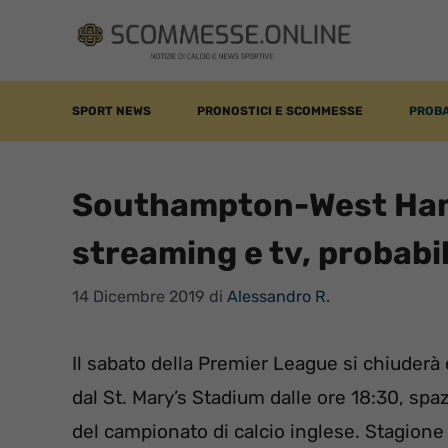
Vai
al
contenuto
SPORT NEWS
PRONOSTICI E SCOMMESSE
PROBA
Southampton-West Ham,
streaming e tv, probabi
14 Dicembre 2019
di
Alessandro R.
Il sabato della Premier League si chiuderà 
dal St. Mary’s Stadium dalle ore 18:30, spaz
del campionato di calcio inglese. Stagion