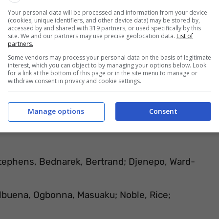
Your personal data will be processed and information from your device
(cookies, unique identifiers, and other device data) may be stored by,
accessed by and shared with 319 partners, or used specifically by this
site. We and our partners may use precise geolocation data.
List of
partners.
Some vendors may process your personal data on the basis of legitimate
interest, which you can object to by managing your options below. Look
for a link at the bottom of this page or in the site menu to manage or
withdraw consent in privacy and cookie settings.
Manage options
Consent
tephens, Bednarek, Bertrand; Djenepo, Ward-
albuena, Ogbonna, Masuaku; Noble, Rice;