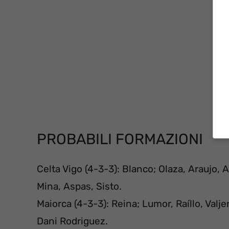
PROBABILI FORMAZIONI
Celta Vigo (4-3-3): Blanco; Olaza, Araujo, 
Mina, Aspas, Sisto.
Maiorca (4-3-3): Reina; Lumor, Raíllo, Valje
Dani Rodriguez.