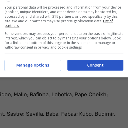
Your personal data will be processed and information from your device
(cookies, unique identifiers, and other device data) may be stored by,
accessed by and shared with 319 partners, or used specifically by this
site. We and our partners may use precise geolocation data.
List of
partners.
Some vendors may process your personal data on the basis of legitimate
interest, which you can object to by managing your options below. Look
for a link at the bottom of this page or in the site menu to manage or
withdraw consent in privacy and cookie settings.
Manage options
Consent
Aidoo, Mallo; Rafinha, Lobotka, Pape Cheikh;
nt, Sastre; Sevilla, Baba, Febas; Kubo, Budimir,