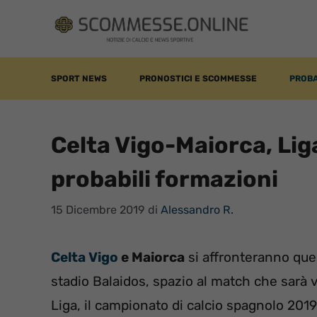
Vai
al
contenuto
SPORT NEWS
PRONOSTICI E SCOMMESSE
PROBA
Celta Vigo-Maiorca, Liga
probabili formazioni
15 Dicembre 2019
di
Alessandro R.
Celta Vigo
e Maiorca
si affronteranno ques
stadio Balaidos, spazio al match che sarà v
Liga, il campionato di calcio spagnolo 201