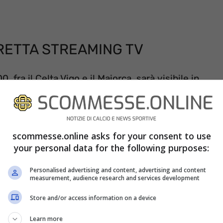
IRETTA STREAMING TV
, fra il Celta Vigo e il Maiorca, sarà visibile in
La piattaforma digitale si è infatti assicurata
siva della Liga. Per visionare il match dovrete
osto di 9.99 euro ogni mese, ricordandovi che i
scommesse.online asks for your consent to use
ti. In alternativa potrete vedere DAZN sul
your personal data for the following purposes:
bbonamento. Nel caso in cui foste clienti di
Personalised advertising and content, advertising and content
measurement, audience research and services development
, DAZN sarà in forma totalmente gratuita per
Store and/or access information on a device
Learn more