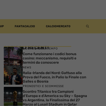
SIP
FANTACALCIO
CALCIOMERCATO
ARTICOLI RECENTI
GIOCHI E PASSATEMPO
Come funzionano i codici bonus
casino: meccanismo, requisiti e
termini da conoscere
NEWS
Italia-Irlanda del Nord: Gattuso alla
Prova del Fuoco, in Palio la Finale con
Galles o Bosnia
PRONOSTICI E SCOMMESSE
Scontro Titanico tra Campioni
d’Europa e d’America su Sky – Spagna
vs Argentina, la Finalissima del 27
Marzo al Lusail Stadium in Qatar