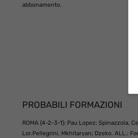
abbonamento.
PROBABILI FORMAZIONI
ROMA (4-2-3-1): Pau Lopez; Spinazzola, Ceti
Lor.Pellegrini, Mkhitaryan; Dzeko. ALL.: F