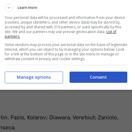
Learn more
Your personal data will be processed and information from your device
(cookies, unique identifiers, and other device data) may be stored by,
accessed by and shared with 319 partners, or used specifically by this
site. We and our partners may use precise geolocation data.
List of
partners.
Some vendors may process your personal data on the basis of legitimate
interest, which you can object to by managing your options below. Look
for a link at the bottom of this page or in the site menu to manage or
withdraw consent in privacy and cookie settings.
Manage options
Consent
n, Fazio, Kolarov; Diawara, Veretout; Zaniolo,
onseca.