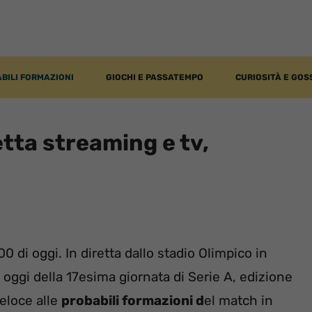
BILI FORMAZIONI
GIOCHI E PASSATEMPO
CURIOSITÀ E GOS
etta streaming e tv,
0 di oggi. In diretta dallo stadio Olimpico in
i oggi della 17esima giornata di Serie A, edizione
eloce alle
probabili formazioni d
el match in