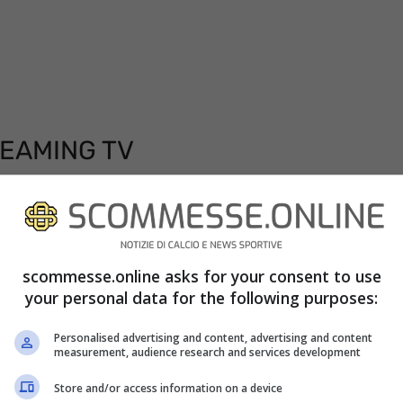
REAMING TV
 ore 18:00 di questa sera, sarà visibile in
atch sarà quindi riservato ai soli abbonati alla
fare altro che mettersi comodi sul proprio
scommesse.online asks for your consent to use
alternativa potranno seguire la partita dello
your personal data for the following purposes:
verso l’applicazione Sky Go, disponibile in
Personalised advertising and content, advertising and content
measurement, audience research and services development
 smartphone, tablet o personal computer. Infine
ow Tv, che necessita anche in questo caso di un
Store and/or access information on a device