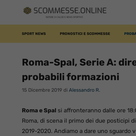
Vai
al
contenuto
SPORT NEWS
PRONOSTICI E SCOMMESSE
PROBA
Roma-Spal, Serie A: dir
probabili formazioni
15 Dicembre 2019
di
Alessandro R.
Roma e Spal
si affronteranno dalle ore 18:0
Roma, di scena il primo dei due posticipi d
2019-2020. Andiamo a dare uno sguardo v