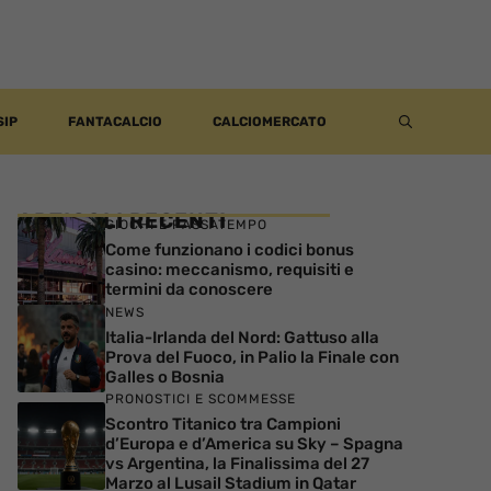
SIP
FANTACALCIO
CALCIOMERCATO
ARTICOLI RECENTI
GIOCHI E PASSATEMPO
Come funzionano i codici bonus
casino: meccanismo, requisiti e
termini da conoscere
NEWS
Italia-Irlanda del Nord: Gattuso alla
Prova del Fuoco, in Palio la Finale con
Galles o Bosnia
PRONOSTICI E SCOMMESSE
Scontro Titanico tra Campioni
d’Europa e d’America su Sky – Spagna
vs Argentina, la Finalissima del 27
Marzo al Lusail Stadium in Qatar