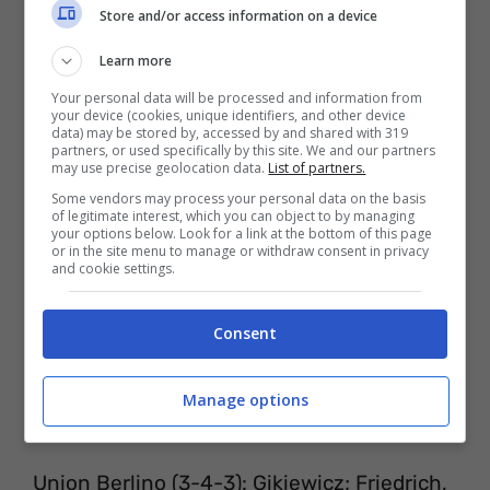
Store and/or access information on a device
Consigliabile da seguire anche le pagine
Learn more
ufficiali della Bundesliga.
Your personal data will be processed and information from
your device (cookies, unique identifiers, and other device
data) may be stored by, accessed by and shared with 319
partners, or used specifically by this site. We and our partners
may use precise geolocation data.
List of partners.
Some vendors may process your personal data on the basis
of legitimate interest, which you can object to by managing
your options below. Look for a link at the bottom of this page
or in the site menu to manage or withdraw consent in privacy
and cookie settings.
Consent
Manage options
PROBABILI FORMAZIONI
Union Berlino (3-4-3): Gikiewicz; Friedrich,