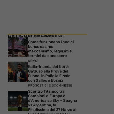
ARTICOLI RECENTI
GIOCHI E PASSATEMPO
Come funzionano i codici
bonus casino:
meccanismo, requisiti e
termini da conoscere
NEWS
Italia-Irlanda del Nord:
Gattuso alla Prova del
Fuoco, in Palio la Finale
con Galles o Bosnia
PRONOSTICI E SCOMMESSE
Scontro Titanico tra
Campioni d’Europa e
d’America su Sky – Spagna
vs Argentina, la
Finalissima del 27 Marzo al