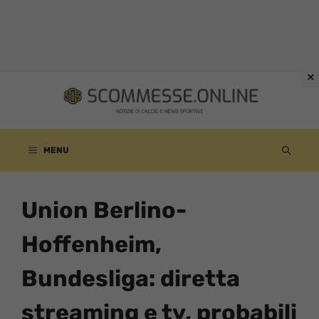
Vai
al
contenuto
MENU
Union Berlino-
Hoffenheim,
Bundesliga: diretta
streaming e tv, probabili