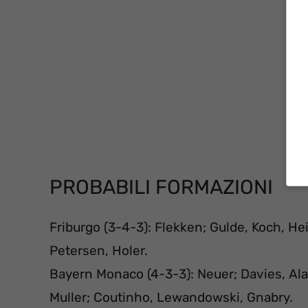
PROBABILI FORMAZIONI
Friburgo (3-4-3): Flekken; Gulde, Koch, Hei
Petersen, Holer.
Bayern Monaco (4-3-3): Neuer; Davies, Ala
Muller; Coutinho, Lewandowski, Gnabry.