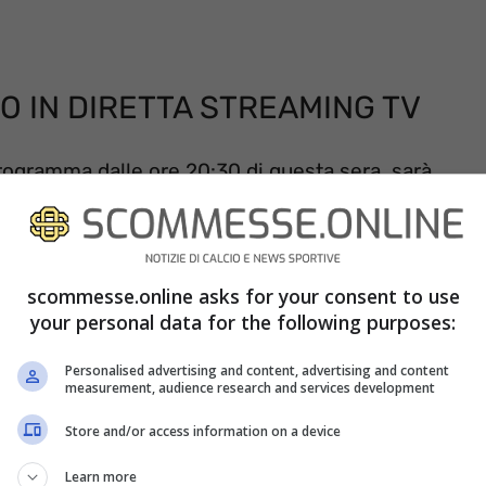
 IN DIRETTA STREAMING TV
rogramma dalle ore 20:30 di questa sera, sarà
 Sport. Il match sarà quindi riservato ai soli
non dovranno fare altro che mettersi comodi sul
ato. In alternativa potranno seguire la partita
scommesse.online asks for your consent to use
etta streaming, attraverso l’applicazione Sky Go,
your personal data for the following purposes:
la visione via smartphone, tablet o personal
Personalised advertising and content, advertising and content
measurement, audience research and services development
forma streaming Now Tv, che necessita anche in
Store and/or access information on a device
Learn more