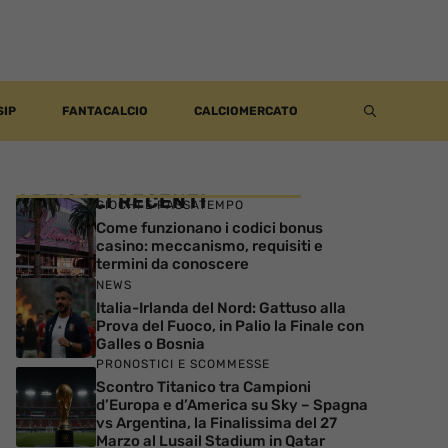
SIP
FANTACALCIO
CALCIOMERCATO
ARTICOLI RECENTI
GIOCHI E PASSATEMPO
Come funzionano i codici bonus
casino: meccanismo, requisiti e
termini da conoscere
NEWS
Italia-Irlanda del Nord: Gattuso alla
Prova del Fuoco, in Palio la Finale con
Galles o Bosnia
PRONOSTICI E SCOMMESSE
Scontro Titanico tra Campioni
d’Europa e d’America su Sky – Spagna
vs Argentina, la Finalissima del 27
Marzo al Lusail Stadium in Qatar