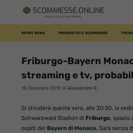
Vai
al
contenuto
SPORT NEWS
PRONOSTICI E SCOMMESSE
PROBA
Friburgo-Bayern Monaco
streaming e tv, probabi
18 Dicembre 2019
di
Alessandro R.
Si chiuderà questa sera, alle 20:30, la sedi
Schwarzwald Stadion di
Friburgo
, spazio 
ospiti del
Bayern di Monaco
.
Sarà senza du