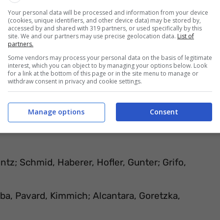
Your personal data will be processed and information from your device
(cookies, unique identifiers, and other device data) may be stored by,
accessed by and shared with 319 partners, or used specifically by this
site. We and our partners may use precise geolocation data.
List of
partners.
Some vendors may process your personal data on the basis of legitimate
interest, which you can object to by managing your options below. Look
for a link at the bottom of this page or in the site menu to manage or
withdraw consent in privacy and cookie settings.
Manage options
Consent
ntz; Schmid, Haberer, Hofler, Gunter; Grifo,
ba, Pavard, Kimmich; Alcantara, Goretzka,