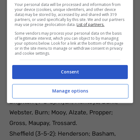
Your personal data will be processed and information from
your device (cookies, unique identifiers, and other device
data) may be stored by, accessed by and shared with 319
partners, or used specifically by this site. We and our partners
may use precise geolocation data.
List of partners.
Some vendors may process your personal data on the basis
of legitimate interest, which you can object to by managing
your options below. Look for a link at the bottom of this page
or in the site menu to manage or withdraw consent in privacy
and cookie settings.
Consent
PROBABILI FORMAZIONI
Manage options
Brighton (4-3-3): Ryan; Montoya, Dunk,
Webster, Burn; Mooy, Alzate, Propper;
Gross, Maupay, Trossard.
Sheffield (3-5-2): Henderson; Basham,