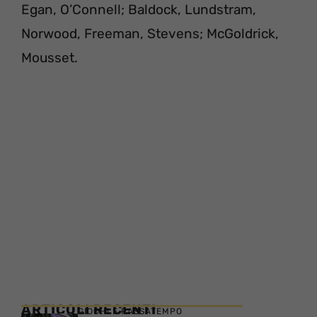
Egan, O’Connell; Baldock, Lundstram,
Norwood, Freeman, Stevens; McGoldrick,
Mousset.
ARTICOLI RECENTI
GIOCHI E PASSATEMPO