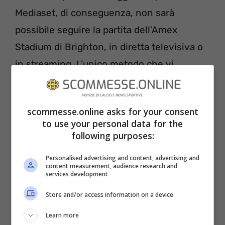
Mediaset, di conseguenza, non sarà
possibile seguire la partita dell’Amex
Stadium di Brighton, in diretta televisiva o
in streaming. L’unico metodo che vi
possiamo consigliare è quello di seguire
con attenzione i social delle due squadre,
scommesse.online asks for your consent
Brighton e Sheffield United, a cominciare
to use your personal data for the
da Instagram, Twitter e Facebook, dove
following purposes:
verranno pubblicati aggiornamenti sul
Personalised advertising and content, advertising and
risultato dell’incontro. Consigliabile da
content measurement, audience research and
services development
seguire anche le pagine ufficiali della Fa e
Store and/or access information on a device
della Premier League.
Learn more