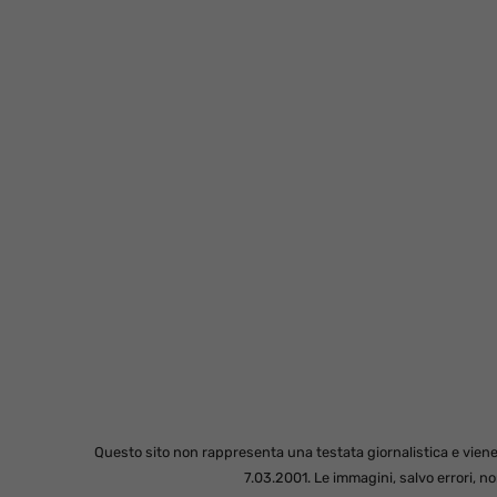
Questo sito non rappresenta una testata giornalistica e viene
7.03.2001. Le immagini, salvo errori, 