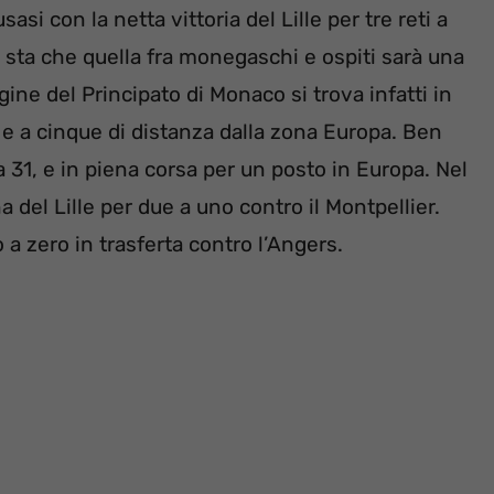
asi con la netta vittoria del Lille per tre reti a
to sta che quella fra monegaschi e ospiti sarà una
ne del Principato di Monaco si trova infatti in
 e a cinque di distanza dalla zona Europa. Ben
ta 31, e in piena corsa per un posto in Europa. Nel
 del Lille per due a uno contro il Montpellier.
 zero in trasferta contro l’Angers.