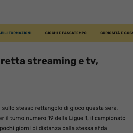
BILI FORMAZIONI
GIOCHI E PASSATEMPO
CURIOSITÀ E GOS
iretta streaming e tv,
 sullo stesso rettangolo di gioco questa sera.
er il turno numero 19 della Ligue 1, il campionato
ochi giorni di distanza dalla stessa sfida