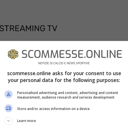
 STREAMING TV
aco e il Lille, sarà visibile in diretta tv solo ed
tale si è infatti assicurata per la stagione
 1. Per visionare il match dovrete quindi
scommesse.online asks for your consent to use
 9.99 euro ogni mese, ricordandovi che i primi
your personal data for the following purposes:
 alternativa potrete vedere DAZN sul decoder di
Personalised advertising and content, advertising and content
Nel caso in cui foste clienti di Sky Sport e di
measurement, audience research and services development
 forma totalmente gratuita per questo anno.
Store and/or access information on a device
Learn more