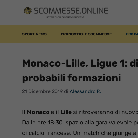
Vai
al
contenuto
SPORT NEWS
PRONOSTICI E SCOMMESSE
PROBA
Monaco-Lille, Ligue 1: d
probabili formazioni
21 Dicembre 2019
di
Alessandro R.
Il
Monaco
e il
Lille
si ritroveranno di nuovo
Dalle ore 18:30, spazio alla gara valevole p
di calcio francese. Un match che giunge a p