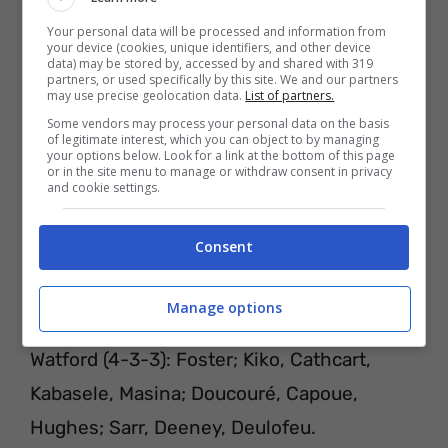
Your personal data will be processed and information from
your device (cookies, unique identifiers, and other device
data) may be stored by, accessed by and shared with 319
partners, or used specifically by this site. We and our partners
may use precise geolocation data.
List of partners.
Some vendors may process your personal data on the basis
of legitimate interest, which you can object to by managing
your options below. Look for a link at the bottom of this page
or in the site menu to manage or withdraw consent in privacy
and cookie settings.
Consent
PROBABILI FORMAZIONI
Manage options
Watford (4-3-3): Foster; Kiko, Cathcart,
Kabasele, Masina; Doucouré, Capoue,
Hughes; Sarr, Deeney, Deulofeu.