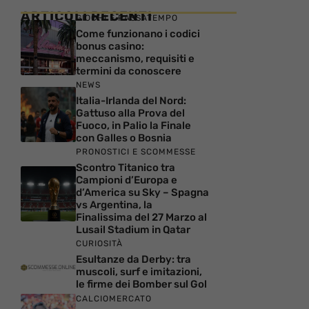
ARTICOLI RECENTI
GIOCHI E PASSATEMPO
Come funzionano i codici
bonus casino:
meccanismo, requisiti e
termini da conoscere
NEWS
Italia-Irlanda del Nord:
Gattuso alla Prova del
Fuoco, in Palio la Finale
con Galles o Bosnia
PRONOSTICI E SCOMMESSE
Scontro Titanico tra
Campioni d’Europa e
d’America su Sky – Spagna
vs Argentina, la
Finalissima del 27 Marzo al
Lusail Stadium in Qatar
CURIOSITÀ
Esultanze da Derby: tra
muscoli, surf e imitazioni,
le firme dei Bomber sul Gol
CALCIOMERCATO