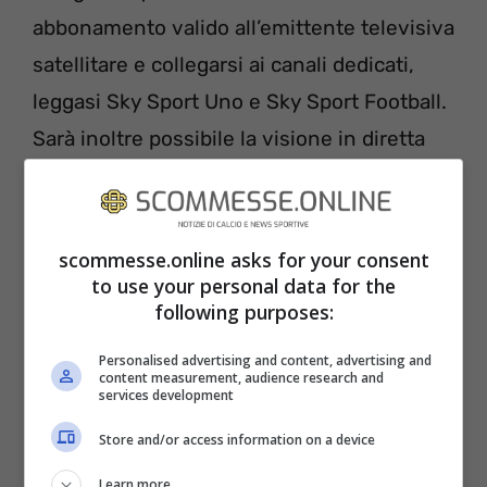
abbonamento valido all’emittente televisiva
satellitare e collegarsi ai canali dedicati,
leggasi Sky Sport Uno e Sky Sport Football.
Sarà inoltre possibile la visione in diretta
streaming tramite l’app dedicata Sky Go,
riservata sempre ai soli abbonati, e
disponibile in versione Android e iOS: così
scommesse.online asks for your consent
to use your personal data for the
facendo potrete gustarvi l’incontro
following purposes:
comodamente dal vostro personal
computer, tablet o smartphone. Infine vi
Personalised advertising and content, advertising and
content measurement, audience research and
ricordiamo l’opzione Now Tv, altra
services development
piattaforma in streaming dell’universo Sky
Store and/or access information on a device
che necessita di un abbonamento.
Learn more