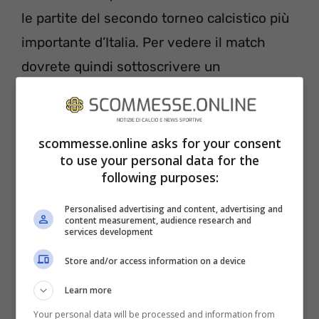
le partite del secondo torneo calcistico più
importante d’Italia. Per vedere il match
dovrete quindi sottoscrivere un
abbonamento al costo di 9.99 euro al mese,
ricordando che il primo mese è gratuito.
Potrete vedere DAZN anche direttamente
scommesse.online asks for your consent
to use your personal data for the
da Sky, canale 209: anche in questo caso
following purposes:
servirà un abbonamento, oppure, nel caso
Personalised advertising and content, advertising and
foste clienti di Sky Sport e Sky Calcio da
content measurement, audience research and
services development
almeno tre anni, il canale sarà
completamente gratuito.
Store and/or access information on a device
Learn more
Your personal data will be processed and information from