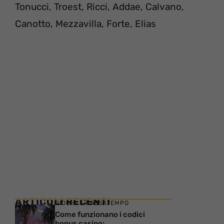
Tonucci, Troest, Ricci, Addae, Calvano,
Canotto, Mezzavilla, Forte, Elias
ARTICOLI RECENTI
GIOCHI E PASSATEMPO
Come funzionano i codici
bonus casino: