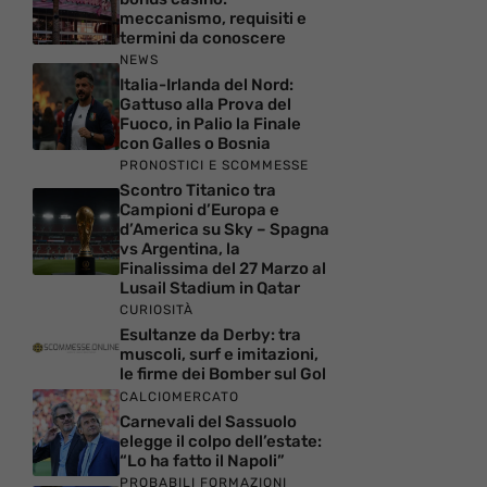
meccanismo, requisiti e
termini da conoscere
NEWS
Italia-Irlanda del Nord:
Gattuso alla Prova del
Fuoco, in Palio la Finale
con Galles o Bosnia
PRONOSTICI E SCOMMESSE
Scontro Titanico tra
Campioni d’Europa e
d’America su Sky – Spagna
vs Argentina, la
Finalissima del 27 Marzo al
Lusail Stadium in Qatar
CURIOSITÀ
Esultanze da Derby: tra
muscoli, surf e imitazioni,
le firme dei Bomber sul Gol
CALCIOMERCATO
Carnevali del Sassuolo
elegge il colpo dell’estate:
“Lo ha fatto il Napoli”
PROBABILI FORMAZIONI