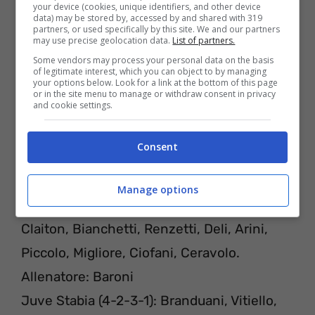
your device (cookies, unique identifiers, and other device
data) may be stored by, accessed by and shared with 319
partners, or used specifically by this site. We and our partners
may use precise geolocation data.
List of partners.
Some vendors may process your personal data on the basis
of legitimate interest, which you can object to by managing
your options below. Look for a link at the bottom of this page
or in the site menu to manage or withdraw consent in privacy
and cookie settings.
Consent
PROBABILI FORMAZIONI
Manage options
Cremonese (3-5-2) : Agazzi, Ravanelli,
Claiton, Bianchetti, Renzetti, Deli, Arini,
Piccolo, Migliore, Ciofani, Ceravolo.
Allenatore: Baroni
Juve Stabia (4-2-3-1): Branduani, Vitiello,