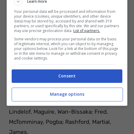
Learn more
Your personal data will be processed and information from
your device (cookies, unique identifiers, and other device
data) may be stored by, accessed by and shared with 319
partners, or used specifically by this site. We and our partners
may use precise geolocation data.
List of partners.
Some vendors may process your personal data on the basis
of legitimate interest, which you can object to by managing
your options below. Look for a link at the bottom of this page
or in the site menu to manage or withdraw consent in privacy
and cookie settings.
Consent
PROBABILI FORMAZIONI
Manage options
Manchester United (4-3-3): De Gea; Shaw,
Lindelof, Maguire, Wan-Bissaka; Fred,
McTomminay, Pogba; Rashford, Martial,
James.