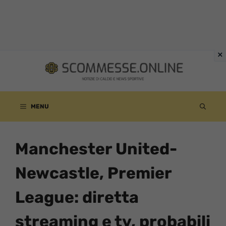
Vai
al
contenuto
MENU
Manchester United-
Newcastle, Premier
League: diretta
streaming e tv, probabili