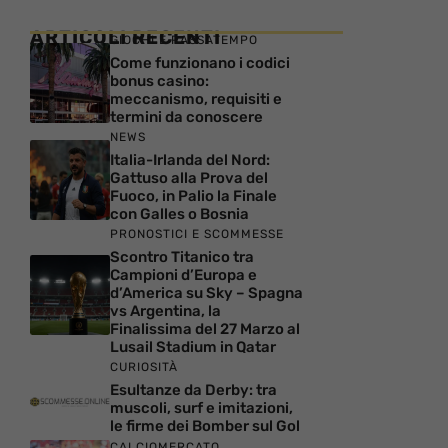
ARTICOLI RECENTI
GIOCHI E PASSATEMPO
Come funzionano i codici
bonus casino:
meccanismo, requisiti e
termini da conoscere
NEWS
Italia-Irlanda del Nord:
Gattuso alla Prova del
Fuoco, in Palio la Finale
con Galles o Bosnia
PRONOSTICI E SCOMMESSE
Scontro Titanico tra
Campioni d’Europa e
d’America su Sky – Spagna
vs Argentina, la
Finalissima del 27 Marzo al
Lusail Stadium in Qatar
CURIOSITÀ
Esultanze da Derby: tra
muscoli, surf e imitazioni,
le firme dei Bomber sul Gol
CALCIOMERCATO