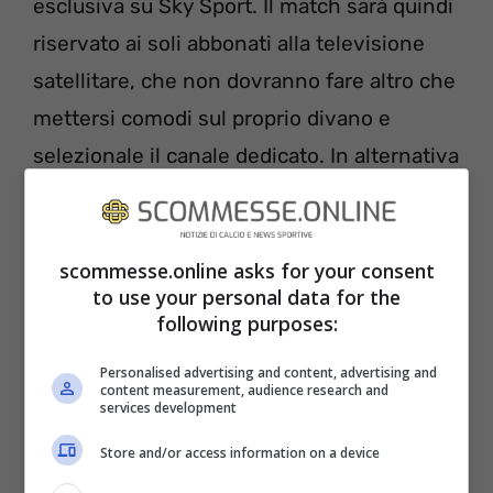
esclusiva su Sky Sport. Il match sarà quindi
riservato ai soli abbonati alla televisione
satellitare, che non dovranno fare altro che
mettersi comodi sul proprio divano e
selezionale il canale dedicato. In alternativa
potranno seguire la partita dell’Old Trafford
in diretta streaming, attraverso
l’applicazione Sky Go, disponibile in
scommesse.online asks for your consent
to use your personal data for the
versione Android e iOS, per la visione via
following purposes:
smartphone, tablet o personal computer.
Personalised advertising and content, advertising and
Infine l’ultimo modo, la piattaforma
content measurement, audience research and
services development
streaming Now Tv, che necessita anche in
questo caso di un abbonamento.
Store and/or access information on a device