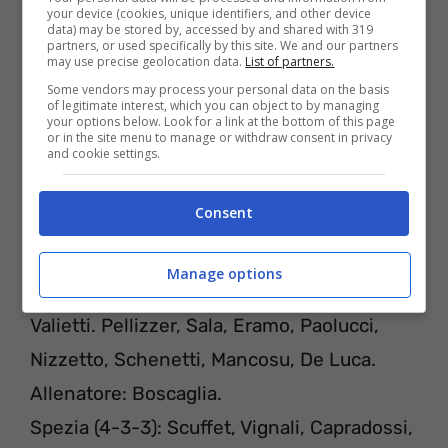
your device (cookies, unique identifiers, and other device
data) may be stored by, accessed by and shared with 319
partners, or used specifically by this site. We and our partners
may use precise geolocation data.
List of partners.
Some vendors may process your personal data on the basis
of legitimate interest, which you can object to by managing
your options below. Look for a link at the bottom of this page
or in the site menu to manage or withdraw consent in privacy
and cookie settings.
Consent
PROBABILI FORMAZIONI
Manage options
Virtus Entella (4-3-1-2): Contini, Sernicola,
Valietti. Pellizzer, Sala, Eramo, Paolucci,
Nizzetto, Schenetti, Mancosu, De Luca.
Allenatore: Boscaglia.
Spezia (4-3-3): Scuffet, Vignali, Capradossi,