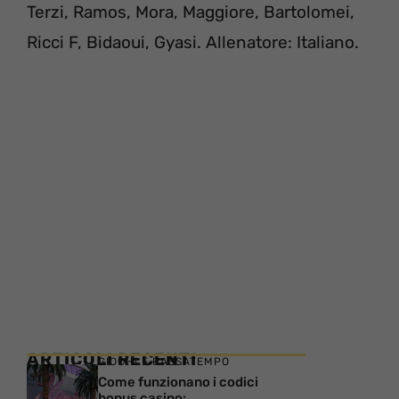
Terzi, Ramos, Mora, Maggiore, Bartolomei,
Ricci F, Bidaoui, Gyasi. Allenatore: Italiano.
ARTICOLI RECENTI
GIOCHI E PASSATEMPO
Come funzionano i codici
bonus casino: