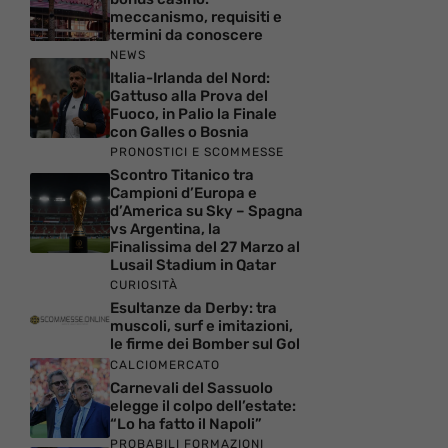
meccanismo, requisiti e
termini da conoscere
NEWS
Italia-Irlanda del Nord:
Gattuso alla Prova del
Fuoco, in Palio la Finale
con Galles o Bosnia
PRONOSTICI E SCOMMESSE
Scontro Titanico tra
Campioni d’Europa e
d’America su Sky – Spagna
vs Argentina, la
Finalissima del 27 Marzo al
Lusail Stadium in Qatar
CURIOSITÀ
Esultanze da Derby: tra
muscoli, surf e imitazioni,
le firme dei Bomber sul Gol
CALCIOMERCATO
Carnevali del Sassuolo
elegge il colpo dell’estate:
“Lo ha fatto il Napoli”
PROBABILI FORMAZIONI