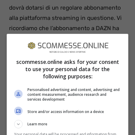
dovrà dotarsi di un regolare abbonamento
alla piattaforma streaming in questione. Vi
ricordiamo che l’abbonamento a DAZN ha
un costo di 9.99 euro al mese e il primo
mese di prova sarà totalmente gratuito.
DAZN è seguibile anche attraverso il
scommesse.online asks for your consent
to use your personal data for the
decoder Sky, sottoscrivendo l’abbonamento
following purposes:
di cui sopra. Nel caso foste dei clienti di Sky
Calcio e di Sky Sport da almeno tre anni, a
Personalised advertising and content, advertising and
content measurement, audience research and
quel punto DAZN sarà compreso nel vostro
services development
abbonamento in forma totalmente gratuita.
Store and/or access information on a device
Learn more
Your personal data will be processed and information from