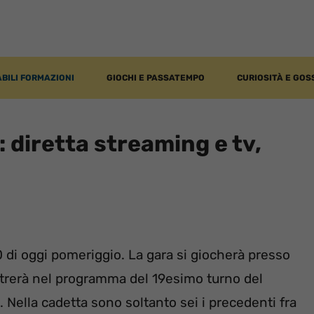
BILI FORMAZIONI
GIOCHI E PASSATEMPO
CURIOSITÀ E GOS
 diretta streaming e tv,
0 di oggi pomeriggio. La gara si giocherà presso
trerà nel programma del 19esimo turno del
Nella cadetta sono soltanto sei i precedenti fra