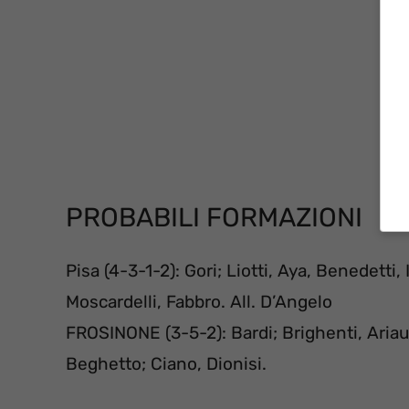
PROBABILI FORMAZIONI
Pisa (4-3-1-2): Gori; Liotti, Aya, Benedetti,
Moscardelli, Fabbro. All. D’Angelo
FROSINONE (3-5-2): Bardi; Brighenti, Aria
Beghetto; Ciano, Dionisi.