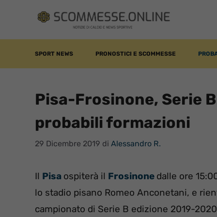
Vai
al
contenuto
SPORT NEWS
PRONOSTICI E SCOMMESSE
PROBA
Pisa-Frosinone, Serie B:
probabili formazioni
29 Dicembre 2019
di
Alessandro R.
Il
Pisa
ospiterà il
Frosinone
dalle ore 15:0
lo stadio pisano Romeo Anconetani, e rien
campionato di Serie B edizione 2019-2020. 