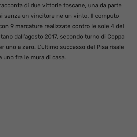
 racconta di due vittorie toscane, una da parte
sisi senza un vincitore ne un vinto. Il computo
 con 9 marcature realizzate contro le sole 4 del
ntano dall’agosto 2017, secondo turno di Coppa
per uno a zero. L’ultimo successo del Pisa risale
a uno fra le mura di casa.