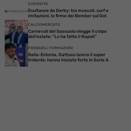
CURIOSITÀ
Esultanze da Derby: tra muscoli, surf e
imitazioni, le firme dei Bomber sul Gol
CALCIOMERCATO
Carnevali del Sassuolo elegge il colpo
dell’estate: “Lo ha fatto il Napoli”
PROBABILI FORMAZIONI
Italia-Estonia, Gattuso lancia il super
tridente: hanno iniziato forte in Serie A