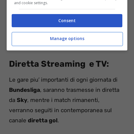
and cookie settings.
Consent
Manage options
Diretta Streaming e TV:
Le gare piu’ importanti di ogni giornata di
Bundesliga
, saranno trasmesse in diretta
da
Sky
, mentre i match rimanenti,
verranno seguiti in contemporanea sul
canale
diretta gol
.