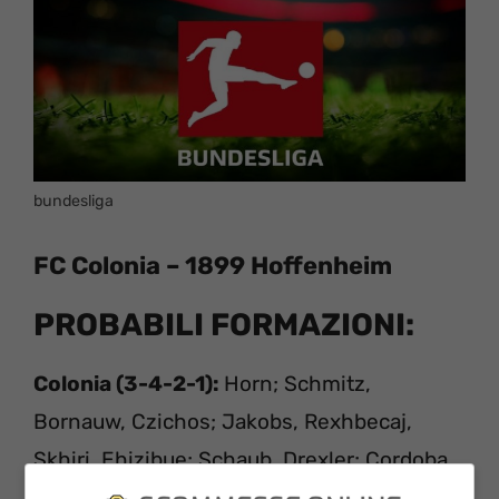
bundesliga
FC Colonia – 1899 Hoffenheim
PROBABILI FORMAZIONI:
Colonia (3-4-2-1):
Horn; Schmitz,
Bornauw, Czichos; Jakobs, Rexhbecaj,
Skhiri, Ehizibue; Schaub, Drexler; Cordoba