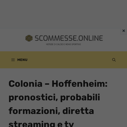
Vai
al
contenuto
MENU
Colonia – Hoffenheim:
pronostici, probabili
formazioni, diretta
streaming e tv