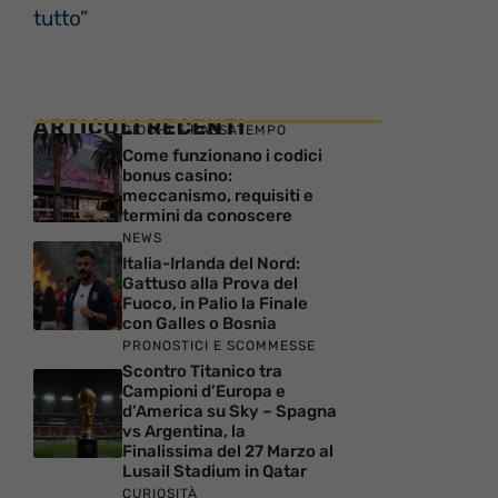
tutto”
ARTICOLI RECENTI
GIOCHI E PASSATEMPO
Come funzionano i codici
bonus casino:
meccanismo, requisiti e
termini da conoscere
NEWS
Italia-Irlanda del Nord:
Gattuso alla Prova del
Fuoco, in Palio la Finale
con Galles o Bosnia
PRONOSTICI E SCOMMESSE
Scontro Titanico tra
Campioni d’Europa e
d’America su Sky – Spagna
vs Argentina, la
Finalissima del 27 Marzo al
Lusail Stadium in Qatar
CURIOSITÀ