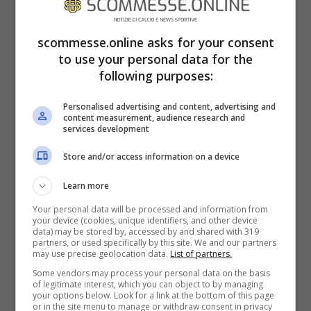
Hoffenheim (3-4-2-1):
Baumann; Bicakcic,
scommesse.online asks for your consent
Posch, Vogt; Kaderabek, Geiger,
to use your personal data for the
Samassekou, Skov; Kramaric, Bebou;
following purposes:
Dabbur
Personalised advertising and content, advertising and
content measurement, audience research and
Meteo e info dal campo:
services development
Store and/or access information on a device
Previsioni meteo: 26 gradi, tempo sereno,
Learn more
campo in buone condizioni
Your personal data will be processed and information from
your device (cookies, unique identifiers, and other device
data) may be stored by, accessed by and shared with 319
partners, or used specifically by this site. We and our partners
may use precise geolocation data.
List of partners.
Some vendors may process your personal data on the basis
of legitimate interest, which you can object to by managing
your options below. Look for a link at the bottom of this page
or in the site menu to manage or withdraw consent in privacy