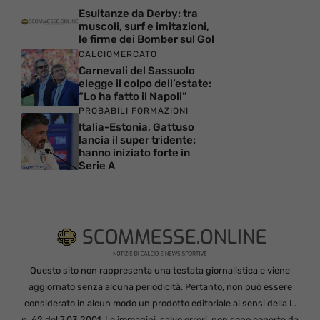
Esultanze da Derby: tra
muscoli, surf e imitazioni,
le firme dei Bomber sul Gol
CALCIOMERCATO
Carnevali del Sassuolo
elegge il colpo dell’estate:
“Lo ha fatto il Napoli”
PROBABILI FORMAZIONI
Italia-Estonia, Gattuso
lancia il super tridente:
hanno iniziato forte in
Serie A
Questo sito non rappresenta una testata giornalistica e viene
aggiornato senza alcuna periodicità. Pertanto, non può essere
considerato in alcun modo un prodotto editoriale ai sensi della L.
n. 62 del 7.03.2001. Le immagini, salvo errori, non sono coperte da