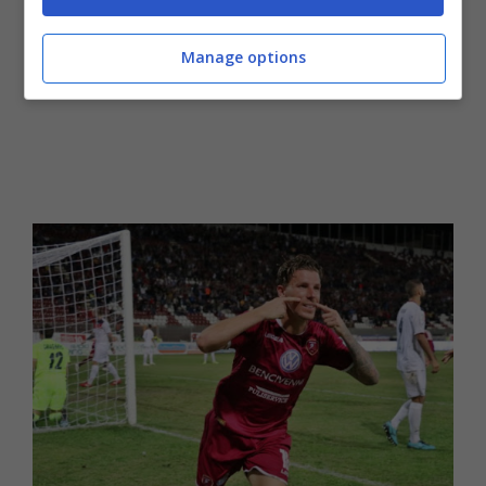
Manage options