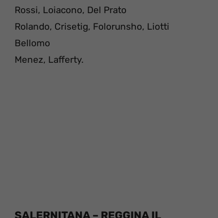
Rossi, Loiacono, Del Prato
Rolando, Crisetig, Folorunsho, Liotti
Bellomo
Menez, Lafferty.
SALERNITANA – REGGINA IL