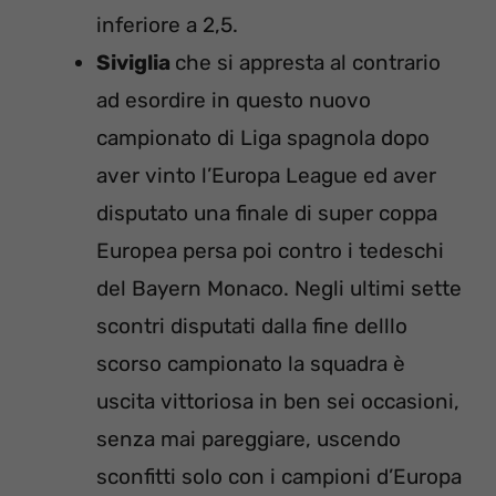
inferiore a 2,5.
Siviglia
che si appresta al contrario
ad esordire in questo nuovo
campionato di Liga spagnola dopo
aver vinto l’Europa League ed aver
disputato una finale di super coppa
Europea persa poi contro i tedeschi
del Bayern Monaco. Negli ultimi sette
scontri disputati dalla fine delllo
scorso campionato la squadra è
uscita vittoriosa in ben sei occasioni,
senza mai pareggiare, uscendo
sconfitti solo con i campioni d’Europa