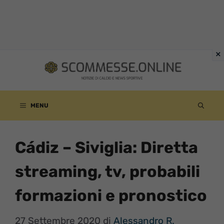
Vai
al
contenuto
MENU
Cádiz – Siviglia: Diretta
streaming, tv, probabili
formazioni e pronostico
27 Settembre 2020
di
Alessandro R.