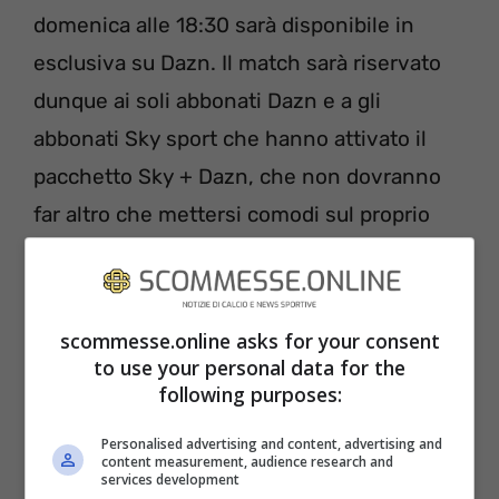
domenica alle 18:30 sarà disponibile in
esclusiva su Dazn. Il match sarà riservato
dunque ai soli abbonati Dazn e a gli
abbonati Sky sport che hanno attivato il
pacchetto Sky + Dazn, che non dovranno
far altro che mettersi comodi sul proprio
divano e selezionare il canale dedicato. In
alternativa potranno seguire la diretta
streaming sulla app
Dazn
disponibile in
scommesse.online asks for your consent
versione Android e IOS, per la visione via
to use your personal data for the
following purposes:
smartphone, tablet o computer.
Personalised advertising and content, advertising and
content measurement, audience research and
METEO E INFO DAL CAMPO
services development