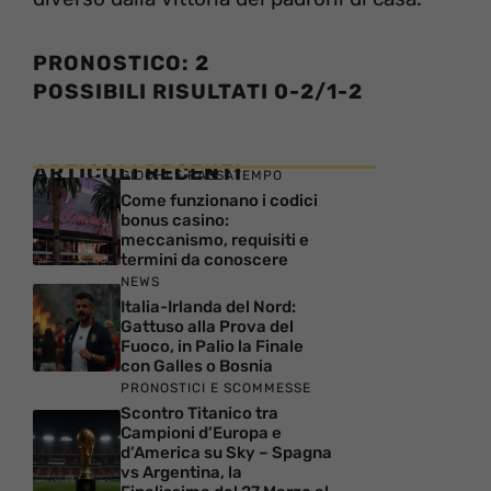
PRONOSTICO: 2
POSSIBILI RISULTATI 0-2/1-2
ARTICOLI RECENTI
GIOCHI E PASSATEMPO
Come funzionano i codici
bonus casino:
meccanismo, requisiti e
termini da conoscere
NEWS
Italia-Irlanda del Nord:
Gattuso alla Prova del
Fuoco, in Palio la Finale
con Galles o Bosnia
PRONOSTICI E SCOMMESSE
Scontro Titanico tra
Campioni d’Europa e
d’America su Sky – Spagna
vs Argentina, la