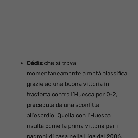
Cádiz
che si trova
momentaneamente a metà classifica
grazie ad una buona vittoria in
trasferta contro l’Huesca per 0-2,
preceduta da una sconfitta
all’esordio. Quella con l’Huesca
risulta come la prima vittoria per i
padroni di casa nella Liga dal 2006.