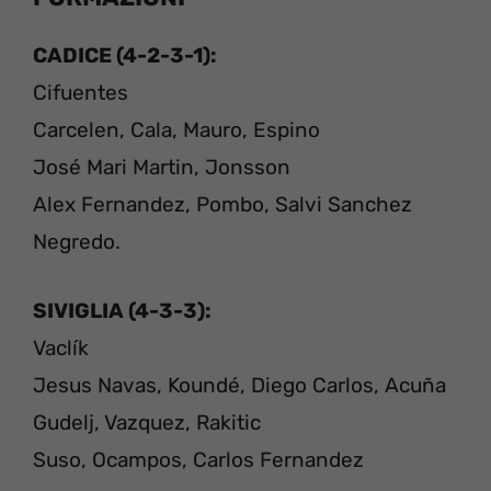
CADICE (4-2-3-1):
Cifuentes
Carcelen, Cala, Mauro, Espino
José Mari Martin, Jonsson
Alex Fernandez, Pombo, Salvi Sanchez
Negredo.
SIVIGLIA (4-3-3):
Vaclík
Jesus Navas, Koundé, Diego Carlos, Acuña
Gudelj, Vazquez, Rakitic
Suso, Ocampos, Carlos Fernandez