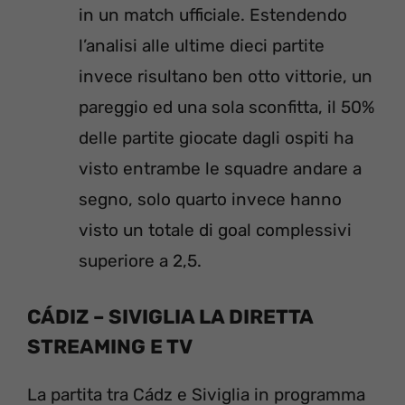
in un match ufficiale. Estendendo
l’analisi alle ultime dieci partite
invece risultano ben otto vittorie, un
pareggio ed una sola sconfitta, il 50%
delle partite giocate dagli ospiti ha
visto entrambe le squadre andare a
segno, solo quarto invece hanno
visto un totale di goal complessivi
superiore a 2,5.
CÁDIZ – SIVIGLIA LA DIRETTA
STREAMING E TV
La partita tra Cádz e Siviglia in programma