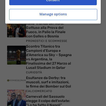
Come funzionano i codici
bonus casino:
meccanismo, requisiti e
termini da conoscere
Manage options
NEWS
Italia-Irlanda del Nord:
Gattuso alla Prova del
Fuoco, in Palio la Finale
con Galles o Bosnia
PRONOSTICI E SCOMMESSE
Scontro Titanico tra
Campioni d’Europa e
d’America su Sky – Spagna
vs Argentina, la
Finalissima del 27 Marzo al
Lusail Stadium in Qatar
CURIOSITÀ
Esultanze da Derby: tra
muscoli, surf e imitazioni,
le firme dei Bomber sul Gol
CALCIOMERCATO
Carnevali del Sassuolo
elegge il colpo dell’estate:
“Lo ha fatto il Napoli”