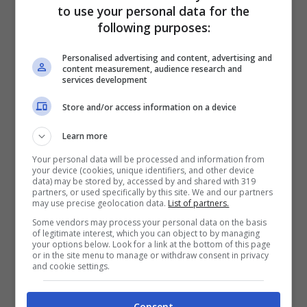
to use your personal data for the
following purposes:
Personalised advertising and content, advertising and
content measurement, audience research and
services development
Store and/or access information on a device
Learn more
Your personal data will be processed and information from
your device (cookies, unique identifiers, and other device
data) may be stored by, accessed by and shared with 319
partners, or used specifically by this site. We and our partners
may use precise geolocation data.
List of partners.
Some vendors may process your personal data on the basis
of legitimate interest, which you can object to by managing
your options below. Look for a link at the bottom of this page
or in the site menu to manage or withdraw consent in privacy
and cookie settings.
ARTICOLI RECENTI
GIOCHI E PASSATEMPO
Consent