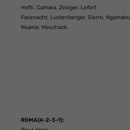
Hefti, Camara, Zesiger, Lefort
Fassnacht, Lustenberger, Sierro, Ngamale
Nsame, Meschack.
ROMA(4-2-3-1):
Pau López