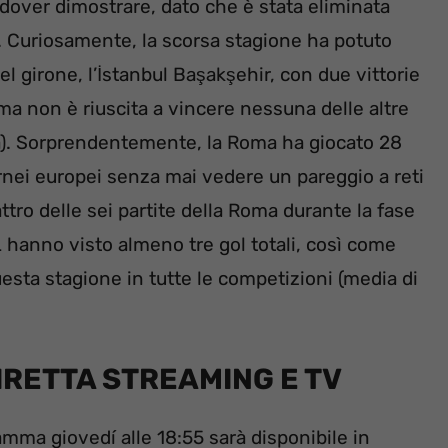
 dover dimostrare, dato che è stata eliminata
ni. Curiosamente, la scorsa stagione ha potuto
el girone, l’İstanbul Başakşehir, con due vittorie
ma non è riuscita a vincere nessuna delle altre
tta). Sorprendentemente, la Roma ha giocato 28
ornei europei senza mai vedere un pareggio a reti
uattro delle sei partite della Roma durante la fase
L hanno visto almeno tre gol totali, così come
 questa stagione in tutte le competizioni (media di
IRETTA STREAMING E TV
amma giovedí alle 18:55 sarà disponibile in