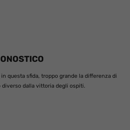
PRONOSTICO
n questa sfida, troppo grande la differenza di
diverso dalla vittoria degli ospiti.