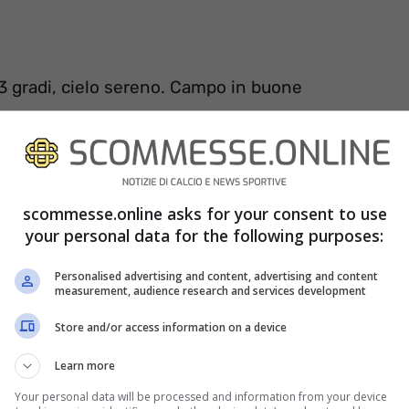
O
3 gradi, cielo sereno. Campo in buone
scommesse.online asks for your consent to use
your personal data for the following purposes:
Personalised advertising and content, advertising and content
measurement, audience research and services development
Store and/or access information on a device
Learn more
Your personal data will be processed and information from your device