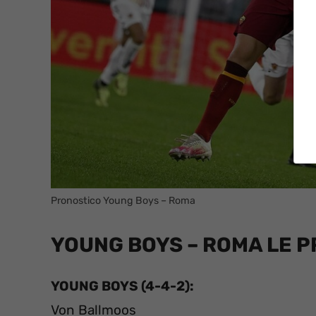
Pronostico Young Boys – Roma
YOUNG BOYS – ROMA LE P
YOUNG BOYS (4-4-2):
Von Ballmoos