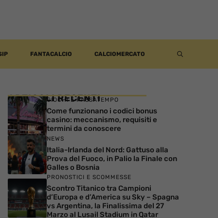
SIP
FANTACALCIO
CALCIOMERCATO
ARTICOLI RECENTI
GIOCHI E PASSATEMPO
Come funzionano i codici bonus
casino: meccanismo, requisiti e
termini da conoscere
NEWS
Italia-Irlanda del Nord: Gattuso alla
Prova del Fuoco, in Palio la Finale con
Galles o Bosnia
PRONOSTICI E SCOMMESSE
Scontro Titanico tra Campioni
d’Europa e d’America su Sky – Spagna
vs Argentina, la Finalissima del 27
Marzo al Lusail Stadium in Qatar