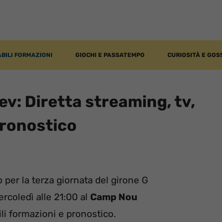
BILI FORMAZIONI
GIOCHI E PASSATEMPO
CURIOSITÀ E GOS
v: Diretta streaming, tv,
pronostico
 per la terza giornata del girone G
coledì alle 21:00 al
Camp Nou
li formazioni e pronostico.