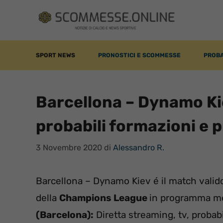
Vai
al
contenuto
SPORT NEWS
PRONOSTICI E SCOMMESSE
PROBA
Barcellona – Dynamo Kie
probabili formazioni e 
3 Novembre 2020
di
Alessandro R.
Barcellona – Dynamo Kiev é il match valido
della
Champions League
in programma mer
(Barcelona):
Diretta streaming, tv, probabi