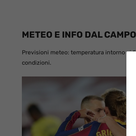
METEO E INFO DAL CAMP
Previsioni meteo: temperatura intorno ai 1
condizioni.