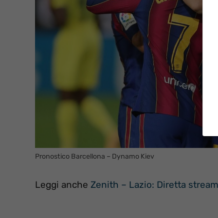
Pronostico Barcellona – Dynamo Kiev
Leggi anche
Zenith – Lazio: Diretta stream