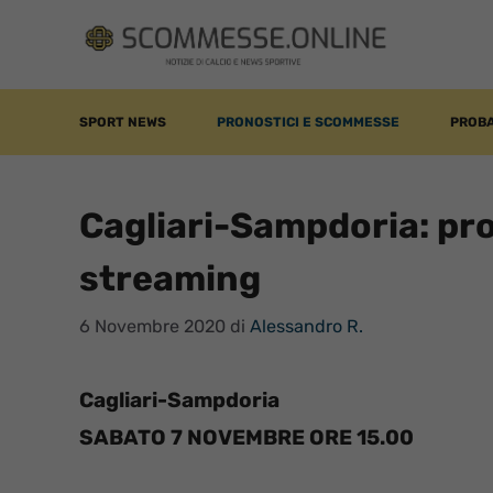
Vai
al
contenuto
SPORT NEWS
PRONOSTICI E SCOMMESSE
PROBA
Cagliari-Sampdoria: pro
streaming
6 Novembre 2020
di
Alessandro R.
Cagliari-Sampdoria
SABATO 7 NOVEMBRE ORE 15.00