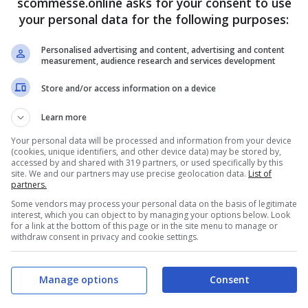
scommesse.online asks for your consent to use
your personal data for the following purposes:
Personalised advertising and content, advertising and content
sa in diretta tv da Sky e andrà in onda sui
measurement, audience research and services development
 del satellite, numero 473 e 483 del digitale
Store and/or access information on a device
lite).
Learn more
Your personal data will be processed and information from your device
(cookies, unique identifiers, and other device data) may be stored by,
accessed by and shared with 319 partners, or used specifically by this
site. We and our partners may use precise geolocation data.
List of
partners.
Some vendors may process your personal data on the basis of legitimate
ia
si preannunciano buone: 19 gradi, cielo
interest, which you can object to by managing your options below. Look
for a link at the bottom of this page or in the site menu to manage or
withdraw consent in privacy and cookie settings.
Manage options
Consent