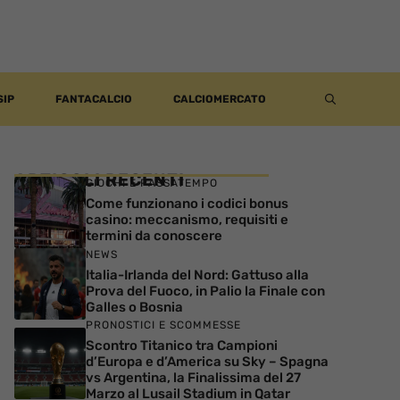
SIP
FANTACALCIO
CALCIOMERCATO
ARTICOLI RECENTI
GIOCHI E PASSATEMPO
Come funzionano i codici bonus
casino: meccanismo, requisiti e
termini da conoscere
NEWS
Italia-Irlanda del Nord: Gattuso alla
Prova del Fuoco, in Palio la Finale con
Galles o Bosnia
PRONOSTICI E SCOMMESSE
Scontro Titanico tra Campioni
d’Europa e d’America su Sky – Spagna
vs Argentina, la Finalissima del 27
Marzo al Lusail Stadium in Qatar