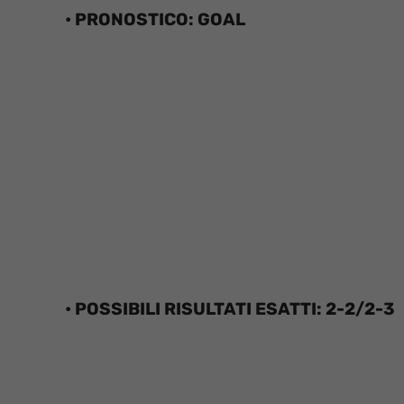
• PRONOSTICO: GOAL
• POSSIBILI RISULTATI ESATTI: 2-2/2-3