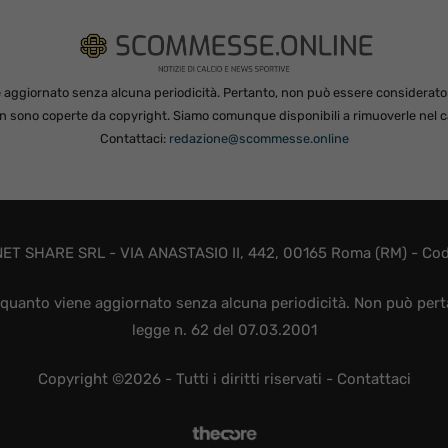
 aggiornato senza alcuna periodicità. Pertanto, non può essere considerato in
non sono coperte da copyright. Siamo comunque disponibili a rimuoverle nel ca
Contattaci:
redazione@scommesse.online
ET SHARE SRL - VIA ANASTASIO II, 442, 00165 Roma (RM) - Codic
quanto viene aggiornato senza alcuna periodicità. Non può perta
legge n. 62 del 07.03.2001
Copyright ©2026 - Tutti i diritti riservati -
Contattaci