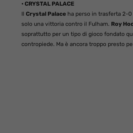
• CRYSTAL PALACE
Il
Crystal Palace
ha perso in trasferta 2-0
solo una vittoria contro il Fulham.
Roy Ho
soprattutto per un tipo di gioco fondato q
contropiede. Ma è ancora troppo presto per 