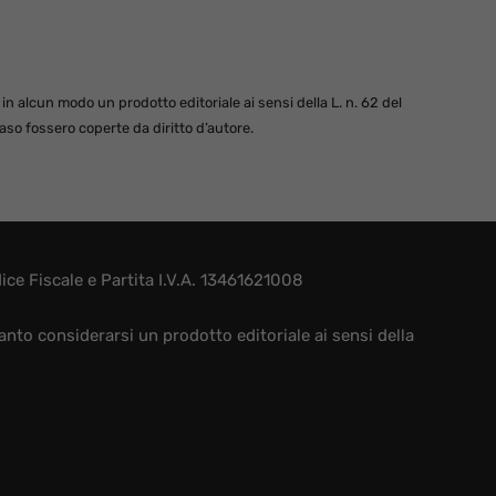
 alcun modo un prodotto editoriale ai sensi della L. n. 62 del
so fossero coperte da diritto d’autore.
e Fiscale e Partita I.V.A. 13461621008
nto considerarsi un prodotto editoriale ai sensi della