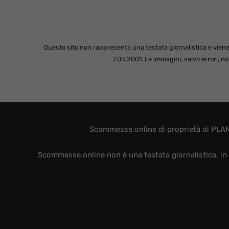
Questo sito non rappresenta una testata giornalistica e viene
7.03.2001. Le immagini, salvo errori, 
Scommesse.online di proprietà di PLAN
Scommesse.online non è una testata giornalistica, in 