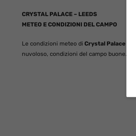
CRYSTAL PALACE – LEEDS
METEO E CONDIZIONI DEL CAMPO
Le condizioni meteo di
Crystal Palace – 
nuvoloso, condizioni del campo buone.