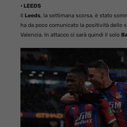
• LEEDS
Il
Leeds
, la settimana scorsa, è stato somm
ha da poco comunicato la positività dello
Valencia. In attacco ci sarà quindi il solo
B