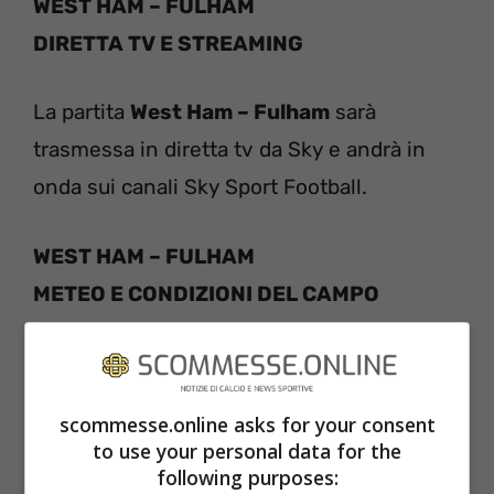
WEST HAM – FULHAM
DIRETTA TV E STREAMING
La partita
West Ham – Fulham
sarà
trasmessa in diretta tv da Sky e andrà in
onda sui canali Sky Sport Football.
WEST HAM – FULHAM
METEO E CONDIZIONI DEL CAMPO
Le condizioni meteo di
West Ham – Fulham
si preannunciano buone: 16 gradi, cielo
scommesse.online asks for your consent
nuvoloso, condizioni del campo buone.
to use your personal data for the
following purposes: