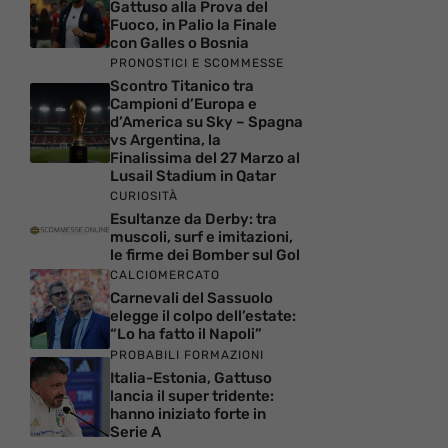
Gattuso alla Prova del
Fuoco, in Palio la Finale
con Galles o Bosnia
PRONOSTICI E SCOMMESSE
Scontro Titanico tra
Campioni d’Europa e
d’America su Sky – Spagna
vs Argentina, la
Finalissima del 27 Marzo al
Lusail Stadium in Qatar
CURIOSITÀ
Esultanze da Derby: tra
muscoli, surf e imitazioni,
le firme dei Bomber sul Gol
CALCIOMERCATO
Carnevali del Sassuolo
elegge il colpo dell’estate:
“Lo ha fatto il Napoli”
PROBABILI FORMAZIONI
Italia-Estonia, Gattuso
lancia il super tridente:
hanno iniziato forte in
Serie A