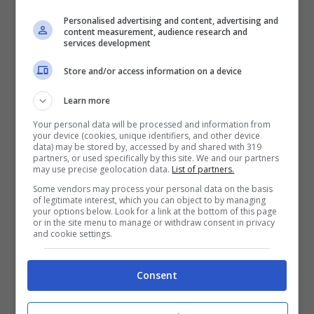
Personalised advertising and content, advertising and
content measurement, audience research and
services development
Store and/or access information on a device
Learn more
Your personal data will be processed and information from
your device (cookies, unique identifiers, and other device
data) may be stored by, accessed by and shared with 319
partners, or used specifically by this site. We and our partners
may use precise geolocation data.
List of partners.
WEST HAM – FULHAM
Some vendors may process your personal data on the basis
of legitimate interest, which you can object to by managing
L
E PROBABILI FORMAZIONI
your options below. Look for a link at the bottom of this page
or in the site menu to manage or withdraw consent in privacy
and cookie settings.
WEST HAM (5-4-1):
Fabianski; Coufal,
Consent
Ogbonna, Balbuena, Cresswell, Masuaku;
Bowen, Rice, Soucek, Fornals; Haller.