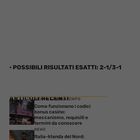
• POSSIBILI RISULTATI ESATTI: 2-1/3-1
ARTICOLI RECENTI
GIOCHI E PASSATEMPO
Come funzionano i codici
bonus casino:
meccanismo, requisiti e
termini da conoscere
NEWS
Italia-Irlanda del Nord: