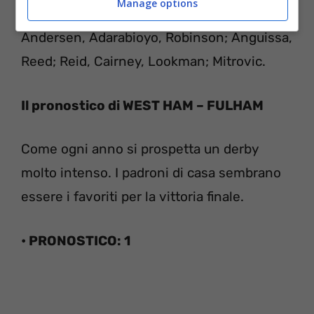
Manage options
FULHAM (4-2-3-1):
Areola; Aina,
Andersen, Adarabioyo, Robinson; Anguissa,
Reed; Reid, Cairney, Lookman; Mitrovic.
Il pronostico di WEST HAM – FULHAM
Come ogni anno si prospetta un derby
molto intenso. I padroni di casa sembrano
essere i favoriti per la vittoria finale.
• PRONOSTICO: 1