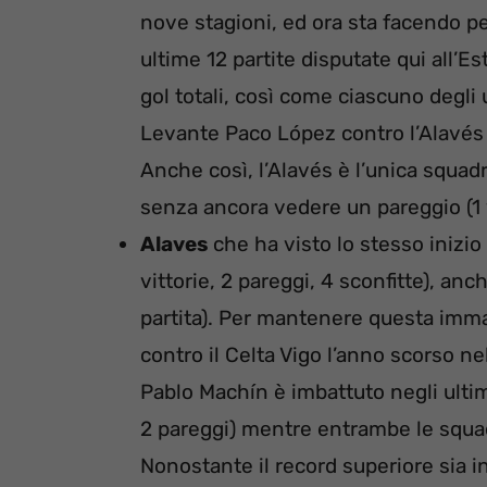
nove stagioni, ed ora sta facendo p
ultime 12 partite disputate qui all’E
gol totali, così come ciascuno degli ul
Levante Paco López contro l’Alavés (i
Anche così, l’Alavés è l’unica squadr
senza ancora vedere un pareggio (1 vi
Alaves
che ha visto lo stesso inizio
vittorie, 2 pareggi, 4 sconfitte), an
partita). Per mantenere questa imm
contro il Celta Vigo l’anno scorso nel
Pablo Machín è imbattuto negli ultimi 
2 pareggi) mentre entrambe le squad
Nonostante il record superiore sia in