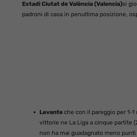
Estadi Ciutat de València (Valencia)
si gi
padroni di casa in penultima posizione, osp
Levante
che con il pareggio per 1-1
vittorie ne La Liga a cinque partite (
non ha mai guadagnato meno punti ne