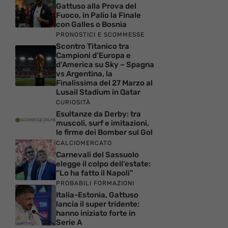
Gattuso alla Prova del
Fuoco, in Palio la Finale
con Galles o Bosnia
PRONOSTICI E SCOMMESSE
Scontro Titanico tra
Campioni d’Europa e
d’America su Sky – Spagna
vs Argentina, la
Finalissima del 27 Marzo al
Lusail Stadium in Qatar
CURIOSITÀ
Esultanze da Derby: tra
muscoli, surf e imitazioni,
le firme dei Bomber sul Gol
CALCIOMERCATO
Carnevali del Sassuolo
elegge il colpo dell’estate:
“Lo ha fatto il Napoli”
PROBABILI FORMAZIONI
Italia-Estonia, Gattuso
lancia il super tridente:
hanno iniziato forte in
Serie A