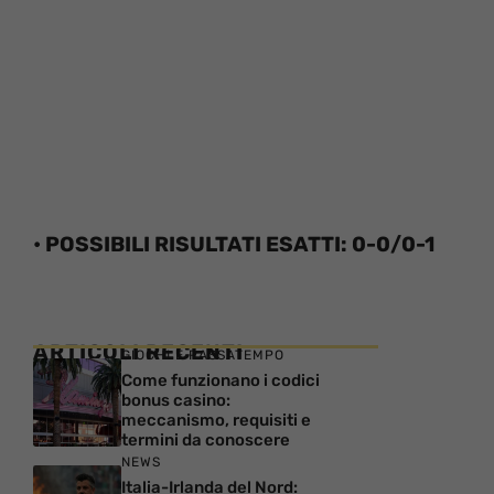
• POSSIBILI RISULTATI ESATTI: 0-0/0-1
ARTICOLI RECENTI
GIOCHI E PASSATEMPO
Come funzionano i codici
bonus casino:
meccanismo, requisiti e
termini da conoscere
NEWS
Italia-Irlanda del Nord: