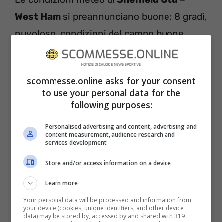
West Ham
si preannunciano buone: 8 gradi,
nuvoloso, condizioni del campo buone.
scommesse.online asks for your consent
to use your personal data for the
following purposes:
Personalised advertising and content, advertising and
content measurement, audience research and
services development
Store and/or access information on a device
Learn more
SHEFFIELD UTD – WEST HAM
Your personal data will be processed and information from
L
E PROBABILI FORMAZIONI
your device (cookies, unique identifiers, and other device
data) may be stored by, accessed by and shared with 319