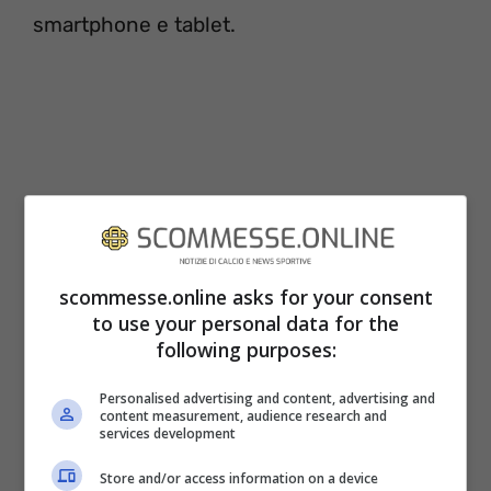
smartphone e tablet.
scommesse.online asks for your consent
to use your personal data for the
following purposes:
METEO EINFO DAL CAMPO
Personalised advertising and content, advertising and
content measurement, audience research and
Previsioni meteo: temperatura intorno ai 7
services development
gradi, cielo sereno. Campo in buone
Store and/or access information on a device