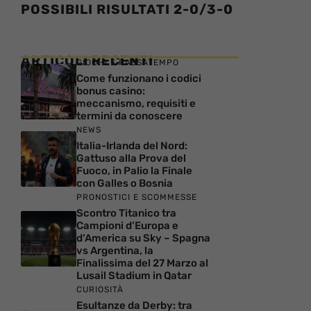
POSSIBILI RISULTATI 2-0/3-0
ARTICOLI RECENTI
GIOCHI E PASSATEMPO
Come funzionano i codici
bonus casino:
meccanismo, requisiti e
termini da conoscere
NEWS
Italia-Irlanda del Nord:
Gattuso alla Prova del
Fuoco, in Palio la Finale
con Galles o Bosnia
PRONOSTICI E SCOMMESSE
Scontro Titanico tra
Campioni d’Europa e
d’America su Sky – Spagna
vs Argentina, la
Finalissima del 27 Marzo al
Lusail Stadium in Qatar
CURIOSITÀ
Esultanze da Derby: tra