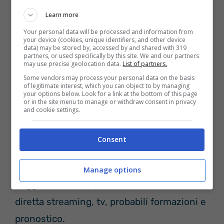
condizioni.
Learn more
Your personal data will be processed and information from
your device (cookies, unique identifiers, and other device
data) may be stored by, accessed by and shared with 319
partners, or used specifically by this site. We and our partners
may use precise geolocation data.
List of partners.
Some vendors may process your personal data on the basis
of legitimate interest, which you can object to by managing
your options below. Look for a link at the bottom of this page
or in the site menu to manage or withdraw consent in privacy
and cookie settings.
Consent
Pronostico Ajax – Midtjylland
Manage options
Leggi anche
Olympiakos – Manchester City:
diretta streaming, tv, probabili formazioni e
pronostico.