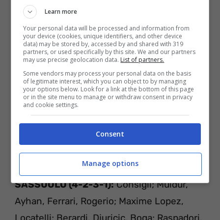
Learn more
Your personal data will be processed and information from
your device (cookies, unique identifiers, and other device
data) may be stored by, accessed by and shared with 319
partners, or used specifically by this site. We and our partners
may use precise geolocation data.
List of partners.
Some vendors may process your personal data on the basis
of legitimate interest, which you can object to by managing
your options below. Look for a link at the bottom of this page
or in the site menu to manage or withdraw consent in privacy
and cookie settings.
Consent
Sassuolo-Inter
L
E PROBABILI FORMAZIONI
Manage options
SASSUOLO (4-2-3-1):
Consigli; Muldur,
Ayhan, Ferrari, Rogerio; Maxime Lopez,
Locatelli; Berardi, Djuricic, Boga; Raspadori.