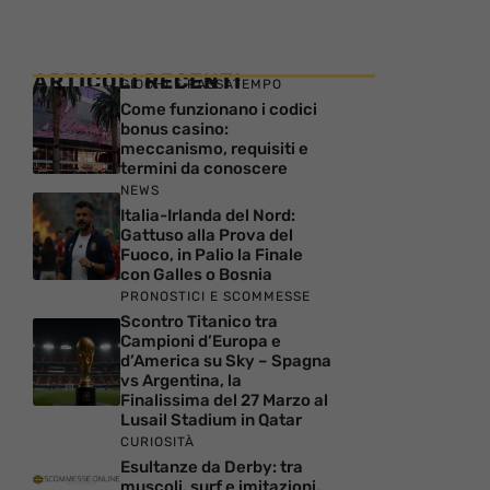
ARTICOLI RECENTI
GIOCHI E PASSATEMPO
Come funzionano i codici
bonus casino:
meccanismo, requisiti e
termini da conoscere
NEWS
Italia-Irlanda del Nord:
Gattuso alla Prova del
Fuoco, in Palio la Finale
con Galles o Bosnia
PRONOSTICI E SCOMMESSE
Scontro Titanico tra
Campioni d’Europa e
d’America su Sky – Spagna
vs Argentina, la
Finalissima del 27 Marzo al
Lusail Stadium in Qatar
CURIOSITÀ
Esultanze da Derby: tra
muscoli, surf e imitazioni,