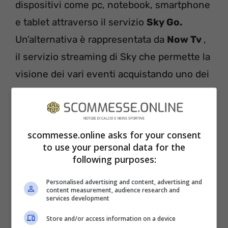
dispositivi come pc, notebook, smartphone
e tablet attraverso il servizio
Sky Go.
Un’alternativa è rappresentata da
Now Tv
,
il servizio streaming di Sky che permette la
visione dei vari eventi acquistando uno dei
pacchetti proposti.
Sassuolo-Inter
scommesse.online asks for your consent
METEO E CONDIZIONI DEL CAMPO
to use your personal data for the
following purposes:
Le condizioni meteo di
Sassuolo-Inter
si
Personalised advertising and content, advertising and
preannunciano buone: 15 gradi, cielo
content measurement, audience research and
services development
sereno, condizioni del campo buone.
Store and/or access information on a device