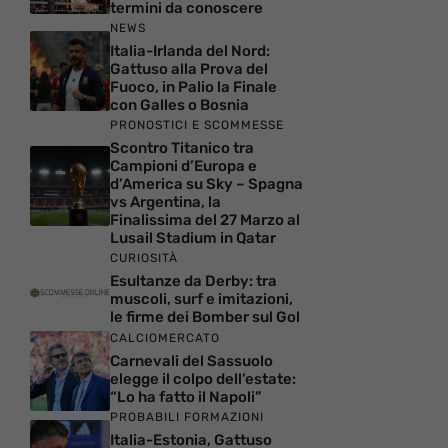
termini da conoscere
NEWS
Italia-Irlanda del Nord:
Gattuso alla Prova del
Fuoco, in Palio la Finale
con Galles o Bosnia
PRONOSTICI E SCOMMESSE
Scontro Titanico tra
Campioni d’Europa e
d’America su Sky – Spagna
vs Argentina, la
Finalissima del 27 Marzo al
Lusail Stadium in Qatar
CURIOSITÀ
Esultanze da Derby: tra
muscoli, surf e imitazioni,
le firme dei Bomber sul Gol
CALCIOMERCATO
Carnevali del Sassuolo
elegge il colpo dell’estate:
“Lo ha fatto il Napoli”
PROBABILI FORMAZIONI
Italia-Estonia, Gattuso