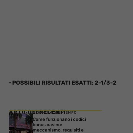
• POSSIBILI RISULTATI ESATTI: 2-1/3-2
ARTICOLI RECENTI
GIOCHI E PASSATEMPO
Come funzionano i codici
bonus casino:
meccanismo, requisiti e