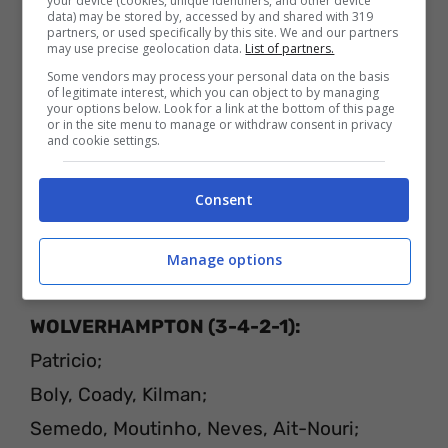
your device (cookies, unique identifiers, and other device
data) may be stored by, accessed by and shared with 319
L
E PROBABILI FORMAZIONI
partners, or used specifically by this site. We and our partners
may use precise geolocation data.
List of partners.
Some vendors may process your personal data on the basis
ARSENAL (4-2-3-1):
of legitimate interest, which you can object to by managing
your options below. Look for a link at the bottom of this page
Leno;
or in the site menu to manage or withdraw consent in privacy
and cookie settings.
Bellerin, Holding, Gabriel, Tierney;
Ceballos, Xhaka;
Consent
Nelson, Willock, Aubameyang;
Lacazette.
Manage options
WOLVERHAMPTON (3-4-2-1):
Patricio;
Boly, Coady, Kilman;
Semedo, Moutinho, Neves, Ait-Nouri;