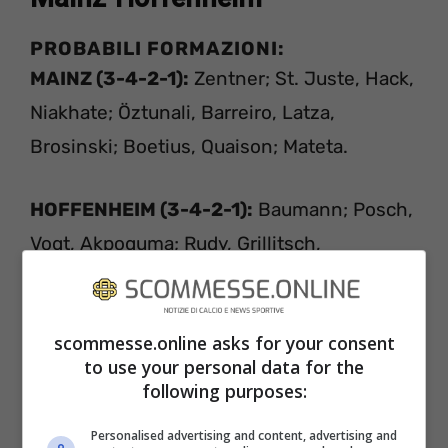
PROBABILI FORMAZIONI:
MAINZ (3-4-2-1):
Zentner; St. Juste, Hack,
Niakhate; Öztunali, Barreiro, Latza,
Brosinski; Boetius, Quaison; Mateta.
HOFFENHEIM (3-4-2-1):
Baumann; Posch,
Vogt, Akpoguma; Rudy, Grillitsch,
Samassekou, Sessegnon; Baumgartner,
Kramaric; Dabbur.
scommesse.online asks for your consent
to use your personal data for the
Meteo e info dal campo:
following purposes:
Previsioni meteo: 2 gradi, tempo coperto,
Personalised advertising and content, advertising and