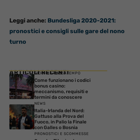
Leggi anche:
Bundesliga 2020-2021:
pronostici e consigli sulle gare del nono
turno
ARTICOLI RECENTI
GIOCHI E PASSATEMPO
Come funzionano i codici
bonus casino:
meccanismo, requisiti e
termini da conoscere
NEWS
Italia-Irlanda del Nord:
Gattuso alla Prova del
Fuoco, in Palio la Finale
con Galles o Bosnia
PRONOSTICI E SCOMMESSE