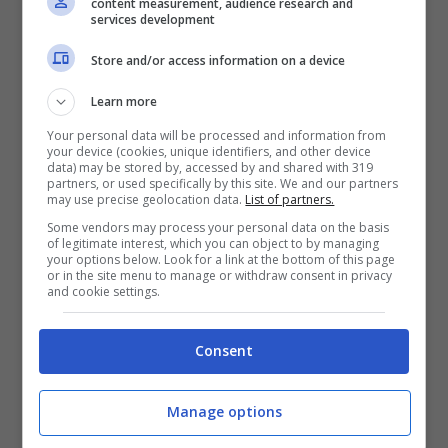
content measurement, audience research and
campo in discreto stato
services development
Store and/or access information on a device
Learn more
Your personal data will be processed and information from
your device (cookies, unique identifiers, and other device
data) may be stored by, accessed by and shared with 319
partners, or used specifically by this site. We and our partners
may use precise geolocation data.
List of partners.
Some vendors may process your personal data on the basis
of legitimate interest, which you can object to by managing
your options below. Look for a link at the bottom of this page
or in the site menu to manage or withdraw consent in privacy
and cookie settings.
Diretta Streaming e TV:
Consent
Le gare piu’ importanti di ogni giornata di
Manage options
Bundesliga
, saranno trasmesse in diretta