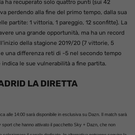
da ha recuperato solo quattro punti (sui 42
stava perdendo alla fine del primo tempo, dalla sua
e partite: 1 vittoria, 1 pareggio, 12 sconfitte). La
 avere una grande opportunità, ma ha un record
l’inizio della stagione 2019/20 (7 vittorie, 5
he una differenza reti di -5 nel secondo tempo
 indica le sue vulnerabilità a fine partita.
DRID LA DIRETTA
 alle 14:00 sarà disponibile in esclusiva su Dazn. Il match sarà
ky sport che hanno attivato il pacchetto Sky + Dazn, che non
 selezionare il canale dedicato. In alternativa potranno seguire la