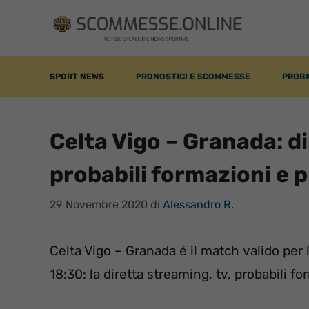
Vai
al
contenuto
SPORT NEWS
PRONOSTICI E SCOMMESSE
PROBA
Celta Vigo – Granada: di
probabili formazioni e 
29 Novembre 2020
di
Alessandro R.
Celta Vigo – Granada é il match valido per l
18:30: la diretta streaming, tv, probabili f