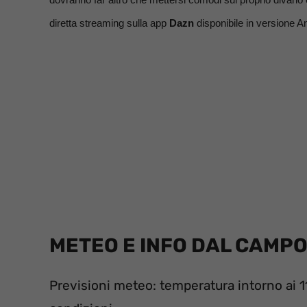
diretta streaming sulla app
Dazn
disponibile in versione A
METEO E INFO DAL CAMP
Previsioni meteo: temperatura intorno ai 1