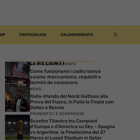
SIP
FANTACALCIO
CALCIOMERCATO
ARTICOLI RECENTI
GIOCHI E PASSATEMPO
Come funzionano i codici bonus
casino: meccanismo, requisiti e
termini da conoscere
NEWS
Italia-Irlanda del Nord: Gattuso alla
Prova del Fuoco, in Palio la Finale con
Galles o Bosnia
PRONOSTICI E SCOMMESSE
Scontro Titanico tra Campioni
d’Europa e d’America su Sky – Spagna
vs Argentina, la Finalissima del 27
Marzo al Lusail Stadium in Qatar