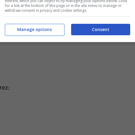
interest, which you can object to by managing your options below. Look
for a link at the bottom of this page or in the site menu to manage or
withdraw consent in privacy and cookie settings.
Manage options
Consent
E PROBABILI FORMAZIONI
rez;