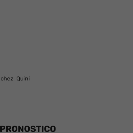
chez, Quini
L PRONOSTICO