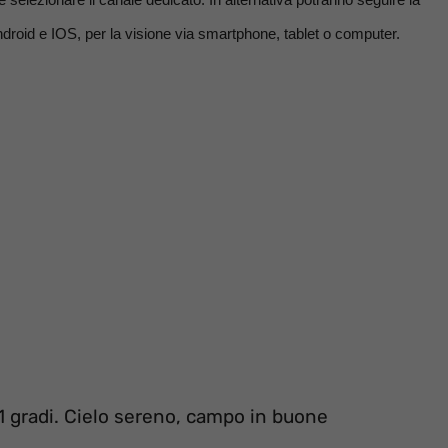
ndroid e IOS, per la visione via smartphone, tablet o computer.
O
1 gradi. Cielo sereno, campo in buone