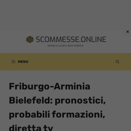
Vai
al
contenuto
MENU
Friburgo-Arminia
Bielefeld: pronostici,
probabili formazioni,
diretta tv