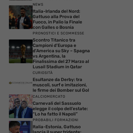
NEWS
Italia-Irlanda del Nord:
Gattuso alla Prova del
Fuoco, in Palio la Finale
con Galles o Bosnia
PRONOSTICI E SCOMMESSE
Scontro Titanico tra
Campioni d’Europa e
d’America su Sky – Spagna
vs Argentina, la
Finalissima del 27 Marzo al
Lusail Stadium in Qatar
CURIOSITÀ
Esultanze da Derby: tra
muscoli, surf e imitazioni,
le firme dei Bomber sul Gol
CALCIOMERCATO
Carnevali del Sassuolo
elegge il colpo dell’estate:
“Lo ha fatto il Napoli”
PROBABILI FORMAZIONI
Italia-Estonia, Gattuso
lancia il super tridente: