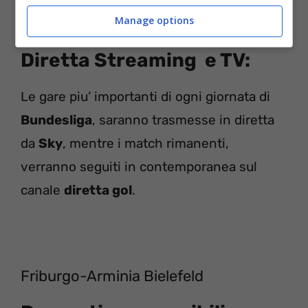
campo in discreto stato
Manage options
Diretta Streaming e TV:
Le gare piu’ importanti di ogni giornata di
Bundesliga
, saranno trasmesse in diretta
da
Sky
, mentre i match rimanenti,
verranno seguiti in contemporanea sul
canale
diretta gol
.
Friburgo-Arminia Bielefeld