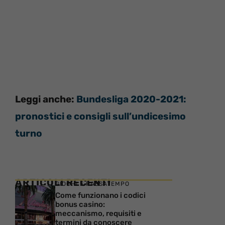
Leggi anche:
Bundesliga 2020-2021:
pronostici e consigli sull’undicesimo
turno
ARTICOLI RECENTI
GIOCHI E PASSATEMPO
Come funzionano i codici
bonus casino:
meccanismo, requisiti e
termini da conoscere