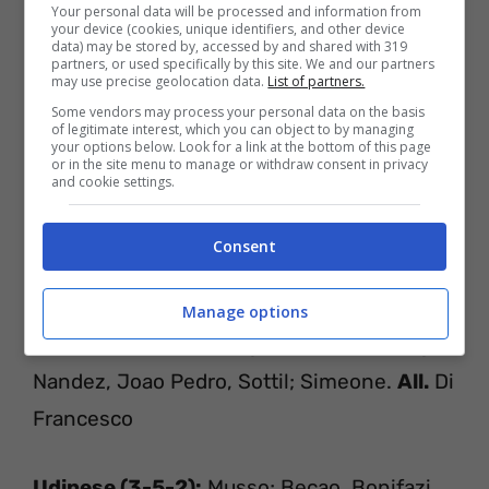
Your personal data will be processed and information from
your device (cookies, unique identifiers, and other device
data) may be stored by, accessed by and shared with 319
partners, or used specifically by this site. We and our partners
may use precise geolocation data.
List of partners.
Some vendors may process your personal data on the basis
of legitimate interest, which you can object to by managing
your options below. Look for a link at the bottom of this page
or in the site menu to manage or withdraw consent in privacy
and cookie settings.
Cagliari-Udinese
L
E PROBABILI FORMAZIONI
Consent
Cagliari (4-2-3-1):
Cragno; Zappa,
Manage options
Ceppitelli, Godin, Lykogiannis; Marin, Rog;
Nandez, Joao Pedro, Sottil; Simeone.
All.
Di
Francesco
Udinese (3-5-2):
Musso; Becao, Bonifazi,