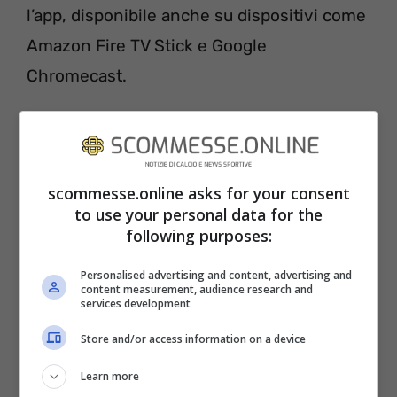
l’app, disponibile anche su dispositivi come
Amazon Fire TV Stick e Google
Chromecast.
Cagliari-Udinese
METEO E CONDIZIONI DEL CAMPO
scommesse.online asks for your consent
to use your personal data for the
Le condizioni meteo di
Cagliari-Udinese
si
following purposes:
preannunciano buone: 9 gradi, cielo
sereno, condizioni del campo buone.
Personalised advertising and content, advertising and
content measurement, audience research and
services development
Store and/or access information on a device
Learn more