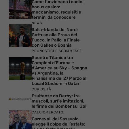
Come funzionano i codici
bonus casino:
meccanismo, requisiti e
termini da conoscere
NEWS
Italia-Irlanda del Nord:
Gattuso alla Prova del
Fuoco, in Palio la Finale
con Galles o Bosnia
PRONOSTICI E SCOMMESSE
Scontro Titanico tra
Campioni d’Europa e
d’America su Sky – Spagna
vs Argentina, la
Finalissima del 27 Marzo al
Lusail Stadium in Qatar
CURIOSITÀ
Esultanze da Derby: tra
muscoli, surf e imitazioni,
le firme dei Bomber sul Gol
CALCIOMERCATO
Carnevali del Sassuolo
elegge il colpo dell’estate: