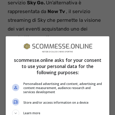
servizio
Sky Go.
Un’alternativa è
rappresentata da
Now Tv
, il servizio
streaming di Sky che permette la visione
dei vari eventi acquistando uno dei
pacchetti proposti.
CRYSTAL PALACE – LIVERPOOL
scommesse.online asks for your consent
METEO E CONDIZIONI DEL CAMPO
to use your personal data for the
following purposes:
Le condizioni meteo di
Crystal Palace –
Personalised advertising and content, advertising and
Liverpool
si preannunciano buone: 11 gradi,
content measurement, audience research and
services development
pioggia, condizioni del campo buone.
Store and/or access information on a device
Learn more