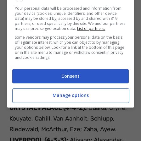
Your personal data will be processed and information from
your device (cookies, unique identifiers, and other device
data) may be stored by, accessed by and shared with 319
partners, or used specifically by this site. We and our partners
may use precise geolocation data.
List of partners.
Some vendors may process your personal data on the basis
of legitimate interest, which you can object to by managing
your options below. Look for a link at the bottom of this page
or in the site menu to manage or withdraw consent in privacy
and cookie settings.
Consent
CRYSTAL PALACE – LIVERPOOL
L
E PROBABILI FORMAZIONI
Manage options
CRYSTAL PALACE (4-4-2):
Guaita; Clyne,
Kouyate, Cahill, Van Aanholt; Schlupp,
Riedewald, McArthur, Eze; Zaha, Ayew.
LIVERPOOL (4-3-3):
Alisson; Alexander-