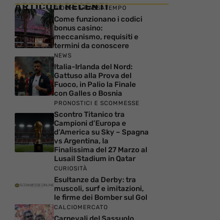
ARTICOLI RECENTI
GIOCHI E PASSATEMPO
Come funzionano i codici
bonus casino:
meccanismo, requisiti e
termini da conoscere
NEWS
Italia-Irlanda del Nord:
Gattuso alla Prova del
Fuoco, in Palio la Finale
con Galles o Bosnia
PRONOSTICI E SCOMMESSE
Scontro Titanico tra
Campioni d’Europa e
d’America su Sky – Spagna
vs Argentina, la
Finalissima del 27 Marzo al
Lusail Stadium in Qatar
CURIOSITÀ
Esultanze da Derby: tra
muscoli, surf e imitazioni,
le firme dei Bomber sul Gol
CALCIOMERCATO
Carnevali del Sassuolo