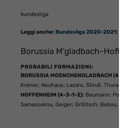
bundesliga
Leggi anche:
Bundesliga 2020-2021: pron
Borussia M’gladbach-Hoffe
PROBABILI FORMAZIONI:
BORUSSIA MOENCHENGLADBACH (4-2-3
Kramer, Neuhaus; Lazaro, Stindl, Thuram; 
HOFFENHEIM (4-3-1-2):
Baumann; Posch, 
Samassekou, Geiger; Grillitsch; Bebou, Kra