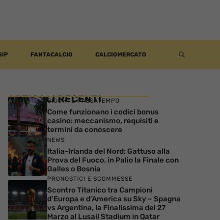
SIP
FANTACALCIO
CALCIOMERCATO
ARTICOLI RECENTI
GIOCHI E PASSATEMPO
Come funzionano i codici bonus
casino: meccanismo, requisiti e
termini da conoscere
NEWS
Italia-Irlanda del Nord: Gattuso alla
Prova del Fuoco, in Palio la Finale con
Galles o Bosnia
PRONOSTICI E SCOMMESSE
Scontro Titanico tra Campioni
d’Europa e d’America su Sky – Spagna
vs Argentina, la Finalissima del 27
Marzo al Lusail Stadium in Qatar