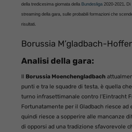
della tredicesima giornata della
Bundesliga
2020-2021
.
Di 
streaming della gara, sulle probabili formazioni che scender
risultati.
Borussia M’gladbach-Hoffe
Analisi della gara:
Il
Borussia Moenchengladbach
attualment
punti e tra le squadre di testa, è quella che
turno infrasettimanale contro l’Eintracht Fr
Fortunatamente per il Gladbach riesce ad 
quindi riesce a sopperire alle mancanze dif
di opporsi ad una tradizione sfavorevole ch