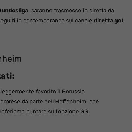
Bundesliga
, saranno trasmesse in diretta da
seguiti in contemporanea sul canale
diretta gol
.
nheim
ati:
 leggermente favorito il Borussia
rprese da parte dell’Hoffenheim, che
eferiamo puntare sull’opzione GG.