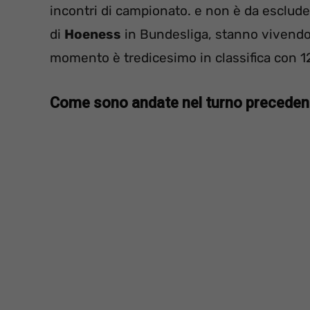
incontri di campionato. e non è da escluder
di
Hoeness
in Bundesliga, stanno vivend
momento è tredicesimo in classifica con 12
Come sono andate nel turno preceden