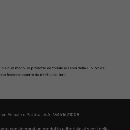
 alcun modo un prodotto editoriale ai sensi della L. n. 62 del
so fossero coperte da diritto d’autore.
e Fiscale e Partita I.V.A. 13461621008
nto considerarsi un prodotto editoriale ai sensi della