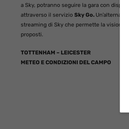
a Sky, potranno seguire la gara con dispos
attraverso il servizio
Sky Go.
Un’alternati
streaming di Sky che permette la visione d
proposti.
TOTTENHAM – LEICESTER
METEO E CONDIZIONI DEL CAMPO