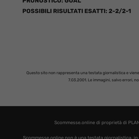
PRONOSTICO: GOAL
POSSIBILI RISULTATI ESATTI: 2-2/2-1
Questo sito non rappresenta una testata giornalistica e viene
7.03.2001. Le immagini, salvo errori, 
Scommesse.online di proprietà di PLAN
Scommesse.online non è una testata giornalistica, in 