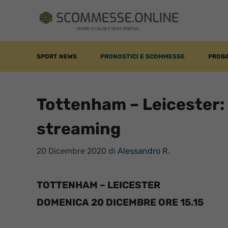
Vai
al
contenuto
SPORT NEWS
PRONOSTICI E SCOMMESSE
PROBA
Tottenham – Leicester: 
streaming
20 Dicembre 2020
di
Alessandro R.
TOTTENHAM – LEICESTER
DOMENICA 20 DICEMBRE ORE 15.15