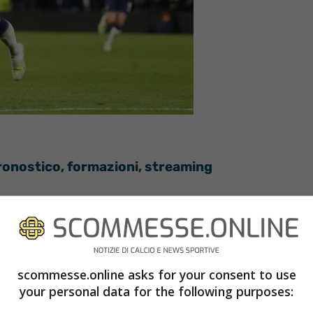
pronostico, formazioni, streaming
scommesse.online asks for your consent to use
smessa in diretta esclusiva dall’emittente
your personal data for the following purposes:
le Sky Sport Football. Coloro che sono abbonati