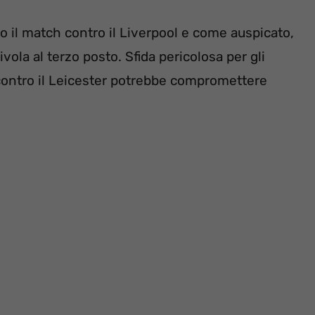
ito il match contro il Liverpool e come auspicato,
civola al terzo posto. Sfida pericolosa per gli
contro il Leicester potrebbe compromettere