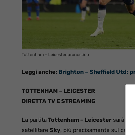
Tottenham – Leicester pronostico
Leggi anche:
Brighton – Sheffield Utd: 
TOTTENHAM – LEICESTER
DIRETTA TV E STREAMING
La partita
Tottenham – Leicester
sarà tra
satellitare
Sky
, più precisamente sul cana