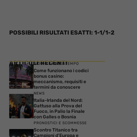
POSSIBILI RISULTATI ESATTI: 1-1/1-2
ARTICOLI RECENTI
GIOCHI E PASSATEMPO
Come funzionano i codici
bonus casino:
meccanismo, requisiti e
termini da conoscere
NEWS
Italia-Irlanda del Nord:
Gattuso alla Prova del
Fuoco, in Palio la Finale
con Galles o Bosnia
PRONOSTICI E SCOMMESSE
Scontro Titanico tra
Campioni d’Europa e