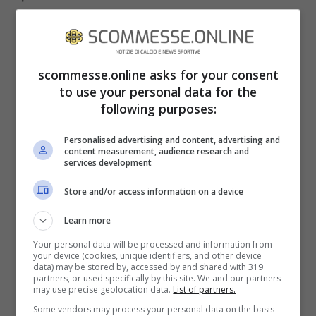
acquistando uno dei pacchetti proposti.
REAL MADRID – CHELSEA
scommesse.online asks for your consent
METEO E CONDIZIONI DEL CAMPO
to use your personal data for the
following purposes:
Le condizioni meteo di
Real Madrid –
Personalised advertising and content, advertising and
content measurement, audience research and
Chelsea
si preannunciano buone: 17 gradi,
services development
cielo sereno, condizioni del campo buone.
Store and/or access information on a device
Learn more
Your personal data will be processed and information from
your device (cookies, unique identifiers, and other device
data) may be stored by, accessed by and shared with 319
partners, or used specifically by this site. We and our partners
may use precise geolocation data.
List of partners.
Some vendors may process your personal data on the basis