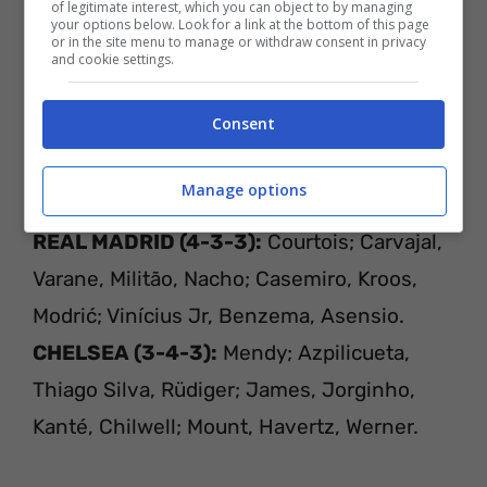
of legitimate interest, which you can object to by managing
your options below. Look for a link at the bottom of this page
or in the site menu to manage or withdraw consent in privacy
and cookie settings.
Consent
REAL MADRID – CHELSEA
L
E PROBABILI FORMAZIONI
Manage options
REAL MADRID (4-3-3):
Courtois; Carvajal,
Varane, Militão, Nacho; Casemiro, Kroos,
Modrić; Vinícius Jr, Benzema, Asensio.
CHELSEA (3-4-3):
Mendy; Azpilicueta,
Thiago Silva, Rüdiger; James, Jorginho,
Kanté, Chilwell; Mount, Havertz, Werner.