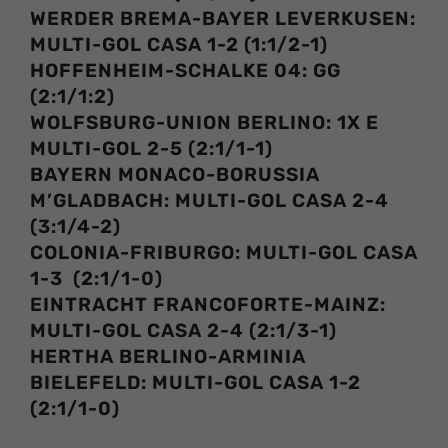
WERDER BREMA-BAYER LEVERKUSEN:
MULTI-GOL CASA 1-2 (1:1/2-1)
HOFFENHEIM-SCHALKE 04: GG
(2:1/1:2)
WOLFSBURG-UNION BERLINO: 1X E
MULTI-GOL 2-5 (2:1/1-1)
BAYERN MONACO-BORUSSIA
M’GLADBACH: MULTI-GOL CASA 2-4
(3:1/4-2)
COLONIA-FRIBURGO: MULTI-GOL CASA
1-3 (2:1/1-0)
EINTRACHT FRANCOFORTE-MAINZ:
MULTI-GOL CASA 2-4 (2:1/3-1)
HERTHA BERLINO-ARMINIA
BIELEFELD: MULTI-GOL CASA 1-2
(2:1/1-0)