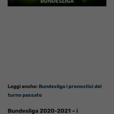
Leggi anche:
Bundesliga i pronostici del
turno passato
Bundesliga 2020-2021 – i