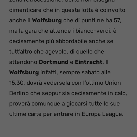
dimenticare che in questa lotta è coinvolto
anche il
Wolfsburg
che di punti ne ha 57,
ma la gara che attende i bianco-verdi, è
decisamente più abbordabile anche se
tutt’altro che agevole, di quelle che
attendono
Dortmund
e
Eintracht
. Il
Wolfsburg
infatti, sempre sabato alle
15,30, dovrà vedersela con l’ottimo Union
Berlino che seppur sia decisamente in calo,
proverà comunque a giocarsi tutte le sue
ultime carte per entrare in Europa League.