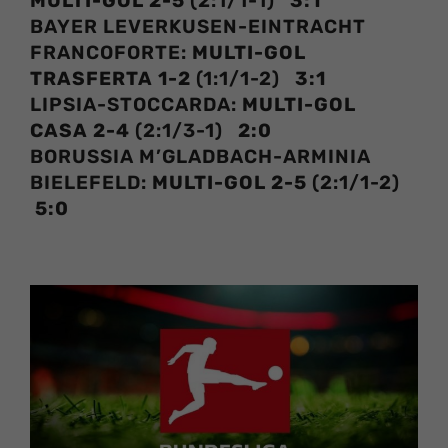
MULTI-GOL 2-5
(2:1/1-1)
3:1
BAYER LEVERKUSEN-EINTRACHT
FRANCOFORTE:
MULTI-GOL
TRASFERTA 1-2
(1:1/1-2)
3:1
LIPSIA-STOCCARDA:
MULTI-GOL
CASA
2-4
(2:1/3-1)
2:0
BORUSSIA M’GLADBACH-ARMINIA
BIELEFELD:
MULTI-GOL
2-5
(2:1/1-2)
5:0