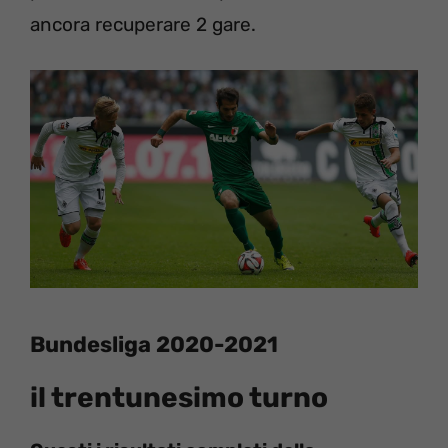
ancora recuperare 2 gare.
Bundesliga 2020-2021
il trentunesimo turno