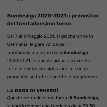
Bundesliga 2020-2021: i pronostici
del trentaduesimo turno
Dal 7 al 9 maggio 2021, si giocheranno in
Germania, le gare valide per il
trentaduesimo turno della
Bundesliga
2020-2021. In questo articolo troverete
tutte le nostre considerazioni e i nostri
pronostici su tutte le partite in programma.
LA GARA DI VENERDÌ
Questo trentaduesimo turno di
Bundesliga
,
si aprirà domani con l’anticipo delle 20,30