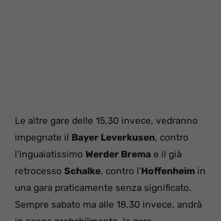
Le altre gare delle 15,30 invece, vedranno
impegnate il
Bayer Leverkusen
, contro
l’inguaiatissimo
Werder Brema
e il già
retrocesso
Schalke
, contro l’
Hoffenheim
in
una gara praticamente senza significato.
Sempre sabato ma alle 18,30 invece, andrà