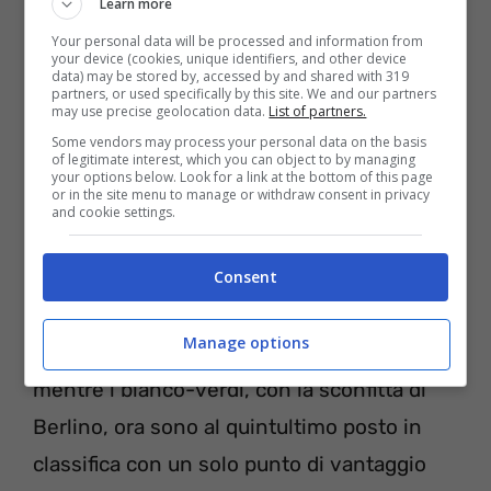
Learn more
nientemeno che il
Bayern
e per il
Your personal data will be processed and information from
Dortmund,
che battendo il
Wolfsburg
ha
your device (cookies, unique identifiers, and other device
data) may be stored by, accessed by and shared with 319
riaperto quasi completamente la corsa
partners, or used specifically by this site. We and our partners
may use precise geolocation data.
List of partners.
Champions; Altrettanto pesanti e
Some vendors may process your personal data on the basis
of legitimate interest, which you can object to by managing
significative invece sono state le sconfitte
your options below. Look for a link at the bottom of this page
or in the site menu to manage or withdraw consent in privacy
di
Werder e Eintracht
, che perdendo le
and cookie settings.
loro rispettive gare, hanno complicato
parecchio la loro situazione di classifica. I
Consent
rosso-neri infatti perdendo a
Leverkusen
Manage options
ora, sono a un solo punto dal Dortmund
mentre i bianco-verdi, con la sconfitta di
Berlino, ora sono al quintultimo posto in
classifica con un solo punto di vantaggio