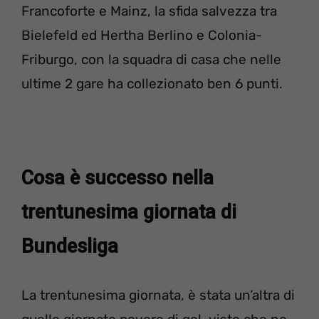
Francoforte e Mainz, la sfida salvezza tra
Bielefeld ed Hertha Berlino e Colonia-
Friburgo, con la squadra di casa che nelle
ultime 2 gare ha collezionato ben 6 punti.
Cosa è successo nella
trentunesima giornata di
Bundesliga
La trentunesima giornata, è stata un’altra di