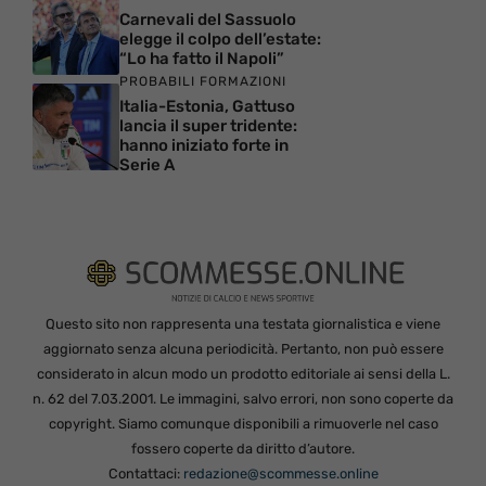
Carnevali del Sassuolo
elegge il colpo dell’estate:
“Lo ha fatto il Napoli”
PROBABILI FORMAZIONI
Italia-Estonia, Gattuso
lancia il super tridente:
hanno iniziato forte in
Serie A
Questo sito non rappresenta una testata giornalistica e viene
aggiornato senza alcuna periodicità. Pertanto, non può essere
considerato in alcun modo un prodotto editoriale ai sensi della L.
n. 62 del 7.03.2001. Le immagini, salvo errori, non sono coperte da
copyright. Siamo comunque disponibili a rimuoverle nel caso
fossero coperte da diritto d’autore.
Contattaci:
redazione@scommesse.online