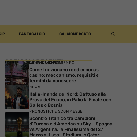
SIP
FANTACALCIO
CALCIOMERCATO
ARTICOLI RECENTI
GIOCHI E PASSATEMPO
Come funzionano i codici bonus
casino: meccanismo, requisiti e
termini da conoscere
NEWS
Italia-Irlanda del Nord: Gattuso alla
Prova del Fuoco, in Palio la Finale con
Galles o Bosnia
PRONOSTICI E SCOMMESSE
Scontro Titanico tra Campioni
d’Europa e d’America su Sky – Spagna
vs Argentina, la Finalissima del 27
Marzo al Lusail Stadium in Qatar