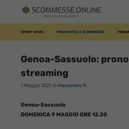
Vai
al
contenuto
SPORT NEWS
PRONOSTICI E SCOMMESSE
PROBA
Genoa-Sassuolo: pronos
streaming
7 Maggio 2021
di
Alessandro R.
Genoa-Sassuolo
DOMENICA 9 MAGGIO ORE 12.30