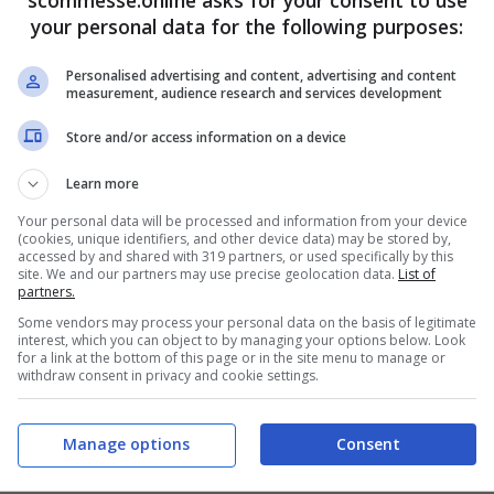
 Stick per rendere smart un televisore che
your personal data for the following purposes:
traverso l’app, scaricabile anche attraverso le
o che hanno aderito all’offerta Sky-DAZN
Personalised advertising and content, advertising and content
measurement, audience research and services development
ellitare
DAZN1
(numero 209). Gli utenti DAZN
Store and/or access information on a device
 sulla propria tv grazie al decoder di Sky Q.
Learn more
Your personal data will be processed and information from your device
(cookies, unique identifiers, and other device data) may be stored by,
accessed by and shared with 319 partners, or used specifically by this
site. We and our partners may use precise geolocation data.
List of
partners.
Some vendors may process your personal data on the basis of legitimate
i preannunciano buone: 18 gradi, cielo sereno,
interest, which you can object to by managing your options below. Look
for a link at the bottom of this page or in the site menu to manage or
withdraw consent in privacy and cookie settings.
Manage options
Consent