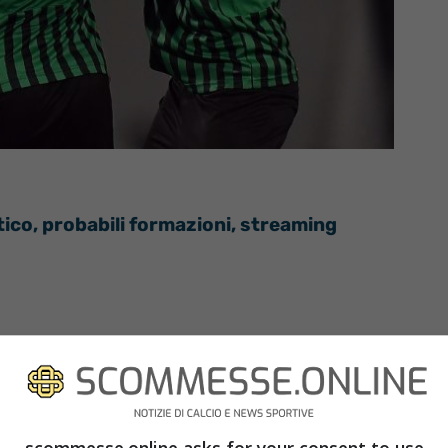
tico, probabili formazioni, streaming
 da
DAZN
su ogni smart tv in cui è possibile
iva si potrà ricorrere all’utilizzo di dispositivi
scommesse.online asks for your consent to use