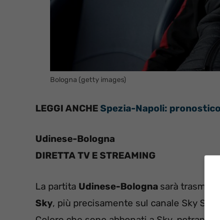
Bologna (getty images)
LEGGI ANCHE
Spezia-Napoli
: pronostico
Udinese-Bologna
DIRETTA TV E STREAMING
La partita
Udinese-Bologna
sarà trasmessa
Sky
, più precisamente sul canale Sky Sport
Coloro che sono abbonati a Sky, potranno s