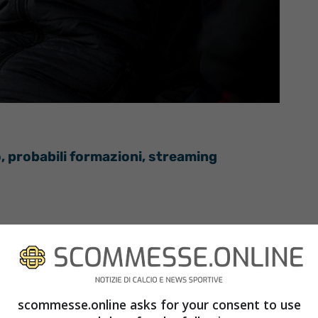
, probabili formazioni, streaming
 in diretta esclusiva dall’emittente satellitare
 Serie A e Sky Sport (canale 252 del satellite).
scommesse.online asks for your consent to use
eguire la gara con dispositivi come pc,