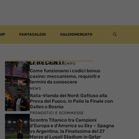
SIP
FANTACALCIO
CALCIOMERCATO
ARTICOLI RECENTI
GIOCHI E PASSATEMPO
Come funzionano i codici bonus
casino: meccanismo, requisiti e
termini da conoscere
NEWS
Italia-Irlanda del Nord: Gattuso alla
Prova del Fuoco, in Palio la Finale con
Galles o Bosnia
PRONOSTICI E SCOMMESSE
Scontro Titanico tra Campioni
d’Europa e d’America su Sky – Spagna
vs Argentina, la Finalissima del 27
Marzo al Lusail Stadium in Qatar