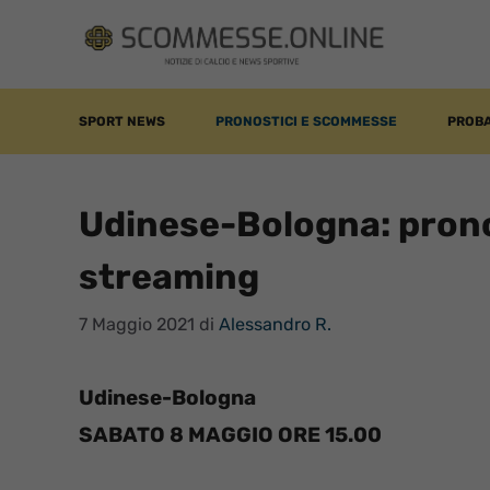
Vai
al
contenuto
SPORT NEWS
PRONOSTICI E SCOMMESSE
PROBA
Udinese-Bologna: prono
streaming
7 Maggio 2021
di
Alessandro R.
Udinese-Bologna
SABATO 8 MAGGIO ORE 15.00