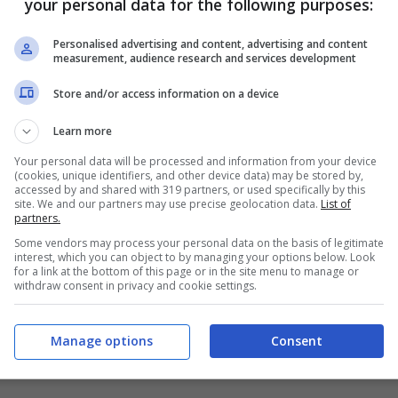
your personal data for the following purposes:
l servizio
Sky Go.
Un’alternativa è
Personalised advertising and content, advertising and content
eaming di Sky che permette la visione dei vari
measurement, audience research and services development
osti.
Store and/or access information on a device
Learn more
Your personal data will be processed and information from your device
(cookies, unique identifiers, and other device data) may be stored by,
accessed by and shared with 319 partners, or used specifically by this
site. We and our partners may use precise geolocation data.
List of
partners.
si preannunciano buone: 18 gradi, cielo sereno,
Some vendors may process your personal data on the basis of legitimate
interest, which you can object to by managing your options below. Look
for a link at the bottom of this page or in the site menu to manage or
withdraw consent in privacy and cookie settings.
Manage options
Consent