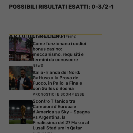
POSSIBILI RISULTATI ESATTI: 0-3/2-1
ARTICOLI RECENTI
GIOCHI E PASSATEMPO
Come funzionano i codici
bonus casino:
meccanismo, requisiti e
termini da conoscere
NEWS
Italia-Irlanda del Nord:
Gattuso alla Prova del
Fuoco, in Palio la Finale
con Galles o Bosnia
PRONOSTICI E SCOMMESSE
Scontro Titanico tra
Campioni d’Europa e
d’America su Sky – Spagna
vs Argentina, la
Finalissima del 27 Marzo al
Lusail Stadium in Qatar