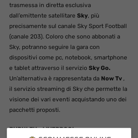
trasmessa in diretta esclusiva
dall’emittente satellitare
Sky
, più
precisamente sul canale Sky Sport Football
(canale 203). Coloro che sono abbonati a
Sky, potranno seguire la gara con
dispositivi come pc, notebook, smartphone
e tablet attraverso il servizio
Sky Go.
Un’alternativa è rappresentata da
Now Tv
,
il servizio streaming di Sky che permette la
visione dei vari eventi acquistando uno dei
pacchetti proposti.
BURNLEY – LIVERPOOL