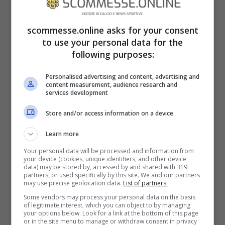
METEO E CONDIZIONI DEL CAMPO
scommesse.online asks for your consent
Le condizioni meteo di
Burnley –
to use your personal data for the
Liverpool
si preannunciano buone: 14
following purposes:
gradi, cielo sereno, condizioni del campo
Personalised advertising and content, advertising and
buone.
content measurement, audience research and
services development
Store and/or access information on a device
Learn more
Your personal data will be processed and information from
your device (cookies, unique identifiers, and other device
data) may be stored by, accessed by and shared with 319
partners, or used specifically by this site. We and our partners
may use precise geolocation data.
List of partners.
Some vendors may process your personal data on the basis
of legitimate interest, which you can object to by managing
your options below. Look for a link at the bottom of this page
or in the site menu to manage or withdraw consent in privacy