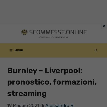
Vai
al
contenuto
MENU
Burnley – Liverpool:
pronostico, formazioni,
streaming
19 Maggio 2021
di
Alessandro R.