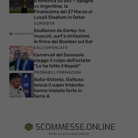
d’America su Sky – Spagna
vs Argentina, la
Finalissima del 27 Marzo al
Lusail Stadium in Qatar
CURIOSITÀ
Esultanze da Derby: tra
muscoli, surf e imitazioni,
le firme dei Bomber sul Gol
CALCIOMERCATO
Carnevali del Sassuolo
elegge il colpo dell’estate:
“Lo ha fatto il Napoli”
PROBABILI FORMAZIONI
Italia-Estonia, Gattuso
lancia il super tridente:
hanno iniziato forte in
Serie A