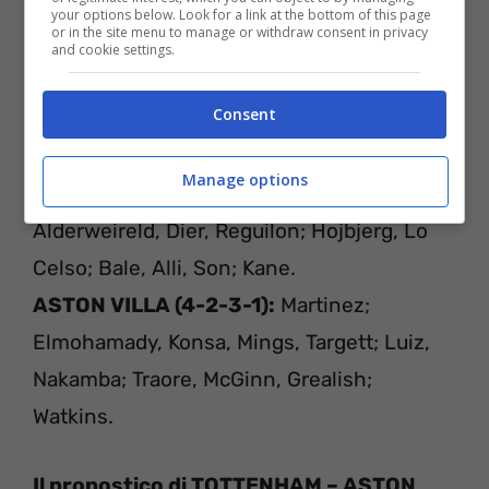
your options below. Look for a link at the bottom of this page
or in the site menu to manage or withdraw consent in privacy
and cookie settings.
TOTTENHAM – ASTON VILLA
Consent
L
E PROBABILI FORMAZIONI
Manage options
TOTTENHAM (4-2-3-1):
Lloris; Tanganga,
Alderweireld, Dier, Reguilon; Hojbjerg, Lo
Celso; Bale, Alli, Son; Kane.
ASTON VILLA (4-2-3-1):
Martinez;
Elmohamady, Konsa, Mings, Targett; Luiz,
Nakamba; Traore, McGinn, Grealish;
Watkins.
Il pronostico di TOTTENHAM – ASTON