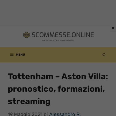
Vai
al
contenuto
MENU
Tottenham – Aston Villa:
pronostico, formazioni,
streaming
19 Maggio 2021
di
Alessandro R.