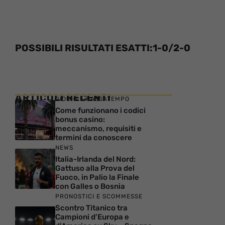
POSSIBILI RISULTATI ESATTI:1-0/2-0
ARTICOLI RECENTI
GIOCHI E PASSATEMPO
Come funzionano i codici
bonus casino:
meccanismo, requisiti e
termini da conoscere
NEWS
Italia-Irlanda del Nord:
Gattuso alla Prova del
Fuoco, in Palio la Finale
con Galles o Bosnia
PRONOSTICI E SCOMMESSE
Scontro Titanico tra
Campioni d’Europa e