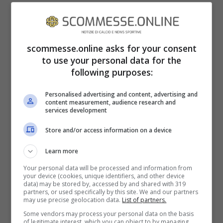
TOTTENHAM – ASTON VILLA
METEO E CONDIZIONI DEL CAMPO
scommesse.online asks for your consent
to use your personal data for the
Le condizioni meteo di
Tottenham – Aston
following purposes:
Villa
si preannunciano buone: 17 gradi, cielo
Personalised advertising and content, advertising and
content measurement, audience research and
nuvoloso, condizioni del campo buone.
services development
Store and/or access information on a device
Learn more
Your personal data will be processed and information from
your device (cookies, unique identifiers, and other device
data) may be stored by, accessed by and shared with 319
partners, or used specifically by this site. We and our partners
may use precise geolocation data.
List of partners.
Some vendors may process your personal data on the basis
of legitimate interest, which you can object to by managing