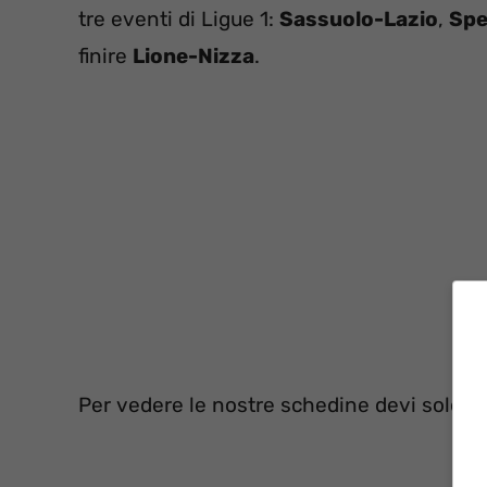
tre eventi di Ligue 1:
Sassuolo-Lazio
,
Spe
finire
Lione-Nizza
.
Per vedere le nostre schedine devi solo s