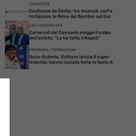
CURIOSITÀ
Esultanze da Derby: tra muscoli, surf e
imitazioni, le firme dei Bomber sul Gol
CALCIOMERCATO
Carnevali del Sassuolo elegge il colpo
dell’estate: “Lo ha fatto il Napoli”
PROBABILI FORMAZIONI
Italia-Estonia, Gattuso lancia il super
tridente: hanno iniziato forte in Serie A