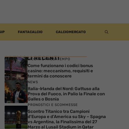
SIP
FANTACALCIO
CALCIOMERCATO
ARTICOLI RECENTI
GIOCHI E PASSATEMPO
Come funzionano i codici bonus
casino: meccanismo, requisiti e
termini da conoscere
NEWS
Italia-Irlanda del Nord: Gattuso alla
Prova del Fuoco, in Palio la Finale con
Galles o Bosnia
PRONOSTICI E SCOMMESSE
Scontro Titanico tra Campioni
d’Europa e d’America su Sky – Spagna
vs Argentina, la Finalissima del 27
Marzo al Lusail Stadium in Qatar