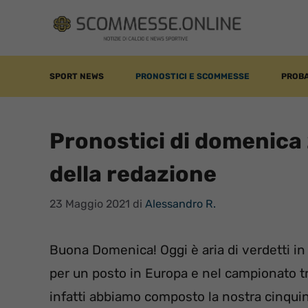
Vai
al
contenuto
SPORT NEWS
PRONOSTICI E SCOMMESSE
PROBA
Pronostici di domenica 
della redazione
23 Maggio 2021
di
Alessandro R.
Buona Domenica! Oggi è aria di verdetti in
per un posto in Europa e nel campionato tra
infatti abbiamo composto la nostra cinqui