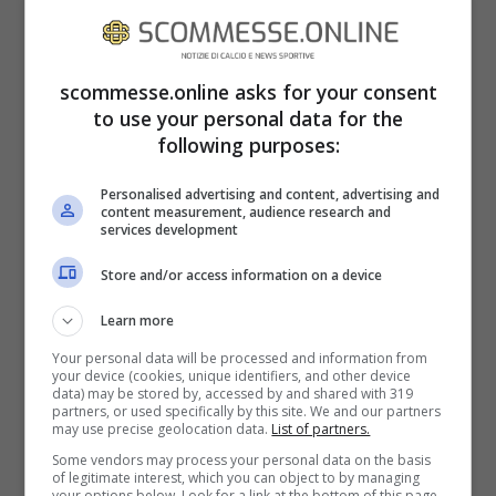
demand di Sky.
INGHILTERRA – SCOZIA
scommesse.online asks for your consent
to use your personal data for the
METEO E CONDIZIONI DEL CAMPO
following purposes:
Previsioni meteo: 16 gradi, pioggia, campo
Personalised advertising and content, advertising and
content measurement, audience research and
in ottimo stato.
services development
Store and/or access information on a device
Learn more
Your personal data will be processed and information from
your device (cookies, unique identifiers, and other device
data) may be stored by, accessed by and shared with 319
partners, or used specifically by this site. We and our partners
may use precise geolocation data.
List of partners.
Some vendors may process your personal data on the basis
of legitimate interest, which you can object to by managing
your options below. Look for a link at the bottom of this page