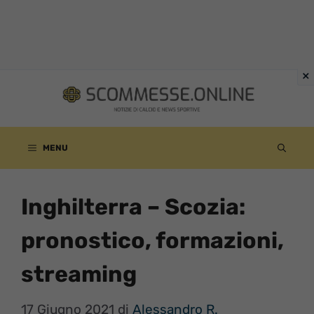
Vai
al
contenuto
MENU
Inghilterra – Scozia:
pronostico, formazioni,
streaming
17 Giugno 2021
di
Alessandro R.