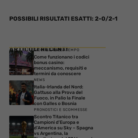
POSSIBILI RISULTATI ESATTI: 2-0/2-1
ARTICOLI RECENTI
GIOCHI E PASSATEMPO
Come funzionano i codici
bonus casino:
meccanismo, requisiti e
termini da conoscere
NEWS
Italia-Irlanda del Nord:
Gattuso alla Prova del
Fuoco, in Palio la Finale
con Galles o Bosnia
PRONOSTICI E SCOMMESSE
Scontro Titanico tra
Campioni d’Europa e
d’America su Sky – Spagna
vs Argentina, la