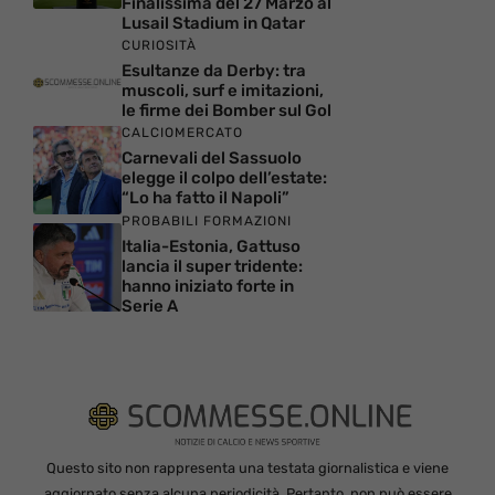
Finalissima del 27 Marzo al
Lusail Stadium in Qatar
CURIOSITÀ
Esultanze da Derby: tra
muscoli, surf e imitazioni,
le firme dei Bomber sul Gol
CALCIOMERCATO
Carnevali del Sassuolo
elegge il colpo dell’estate:
“Lo ha fatto il Napoli”
PROBABILI FORMAZIONI
Italia-Estonia, Gattuso
lancia il super tridente:
hanno iniziato forte in
Serie A
Questo sito non rappresenta una testata giornalistica e viene
aggiornato senza alcuna periodicità. Pertanto, non può essere