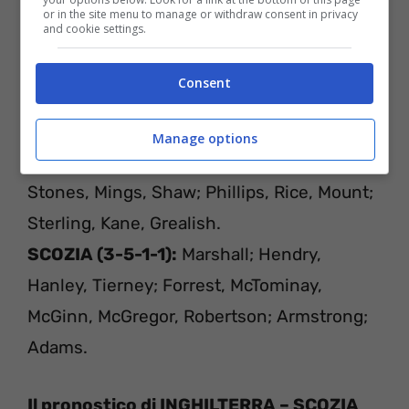
or in the site menu to manage or withdraw consent in privacy
and cookie settings.
INGHILTERRA – SCOZIA
Consent
L
E PROBABILI FORMAZIONI
Manage options
INGHILTERRA (4-3-3):
Pickford; Walker,
Stones, Mings, Shaw; Phillips, Rice, Mount;
Sterling, Kane, Grealish.
SCOZIA (3-5-1-1):
Marshall; Hendry,
Hanley, Tierney; Forrest, McTominay,
McGinn, McGregor, Robertson; Armstrong;
Adams.
Il pronostico di INGHILTERRA – SCOZIA