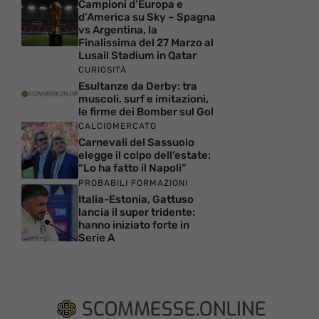
Campioni d’Europa e
d’America su Sky – Spagna
vs Argentina, la
Finalissima del 27 Marzo al
Lusail Stadium in Qatar
CURIOSITÀ
Esultanze da Derby: tra
muscoli, surf e imitazioni,
le firme dei Bomber sul Gol
CALCIOMERCATO
Carnevali del Sassuolo
elegge il colpo dell’estate:
“Lo ha fatto il Napoli”
PROBABILI FORMAZIONI
Italia-Estonia, Gattuso
lancia il super tridente:
hanno iniziato forte in
Serie A