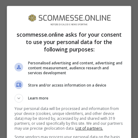
scommesse.online asks for your consent
to use your personal data for the
following purposes:
Personalised advertising and content, advertising and
content measurement, audience research and
services development
Store and/or access information on a device
Repubblica Ceca-Inghilterra le
Learn more
probabili formazioni:
Your personal data will be processed and information from
your device (cookies, unique identifiers, and other device
data) may be stored by, accessed by and shared with 319
REPUBBLICA CECA (4-2-3-1):
Vaclík;
partners, or used specifically by this site. We and our partners
may use precise geolocation data.
List of partners.
Coufal, Čelůstka, Kalas, Bořil; Souček,
Some vendors may process your personal data on the basis