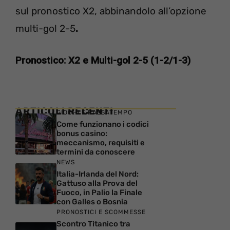
sul pronostico X2, abbinandolo all’opzione
multi-gol 2-5
.
Pronostico: X2 e Multi-gol 2-5 (1-2/1-3)
ARTICOLI RECENTI
GIOCHI E PASSATEMPO
Come funzionano i codici
bonus casino:
meccanismo, requisiti e
termini da conoscere
NEWS
Italia-Irlanda del Nord:
Gattuso alla Prova del
Fuoco, in Palio la Finale
con Galles o Bosnia
PRONOSTICI E SCOMMESSE
Scontro Titanico tra