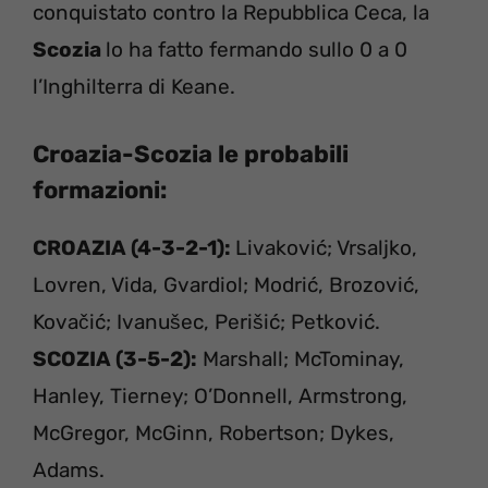
conquistato contro la Repubblica Ceca, la
Scozia
lo ha fatto fermando sullo 0 a 0
l’Inghilterra di Keane.
Croazia-Scozia
le probabili
formazioni:
CROAZIA (4-3-2-1):
Livaković; Vrsaljko,
Lovren, Vida, Gvardiol; Modrić, Brozović,
Kovačić; Ivanušec, Perišić; Petković.
SCOZIA (3-5-2):
Marshall; McTominay,
Hanley, Tierney; O’Donnell, Armstrong,
McGregor, McGinn, Robertson; Dykes,
Adams.