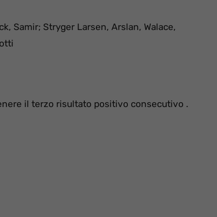
ck, Samir; Stryger Larsen, Arslan, Walace,
otti
nere il terzo risultato positivo consecutivo .