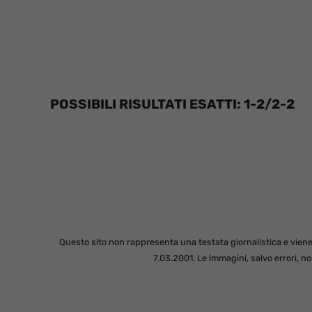
POSSIBILI RISULTATI ESATTI: 1-2/2-2
Questo sito non rappresenta una testata giornalistica e viene
7.03.2001. Le immagini, salvo errori, 