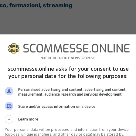
ico, formazioni, streaming
ente per gli abbonati DAZN. La stessa
reaming su DAZN, il servizio per dispositivi
scommesse.online asks for your consent to use
e i diritti di trasmissione di tutte le partite del
your personal data for the following purposes:
Personalised advertising and content, advertising and content
measurement, audience research and services development
Store and/or access information on a device
Learn more
Your personal data will be processed and information from your device
o in ottimo stato.
(cookies, unique identifiers, and other device data) may be stored by,