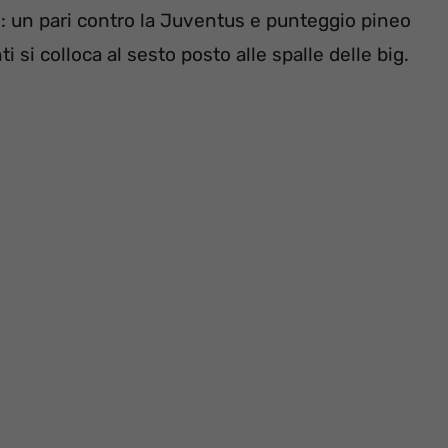
: un pari contro la Juventus e punteggio pineo
si colloca al sesto posto alle spalle delle big.