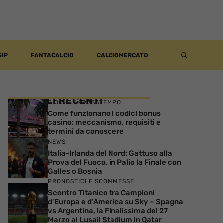
SIP
FANTACALCIO
CALCIOMERCATO
ARTICOLI RECENTI
GIOCHI E PASSATEMPO
Come funzionano i codici bonus
casino: meccanismo, requisiti e
termini da conoscere
NEWS
Italia-Irlanda del Nord: Gattuso alla
Prova del Fuoco, in Palio la Finale con
Galles o Bosnia
PRONOSTICI E SCOMMESSE
Scontro Titanico tra Campioni
d’Europa e d’America su Sky – Spagna
vs Argentina, la Finalissima del 27
Marzo al Lusail Stadium in Qatar