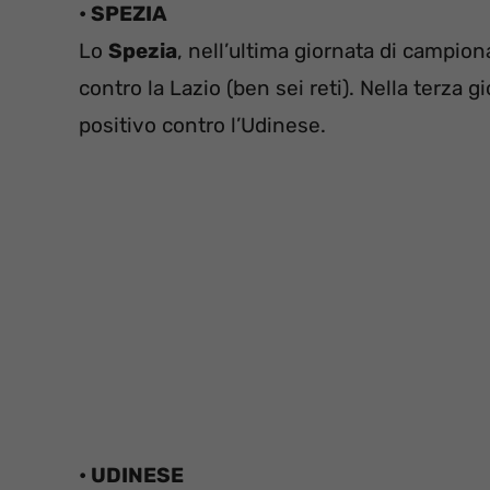
• SPEZIA
Lo
Spezia
, nell’ultima giornata di campio
contro la Lazio (ben sei reti). Nella terza 
positivo contro l’Udinese.
• UDINESE