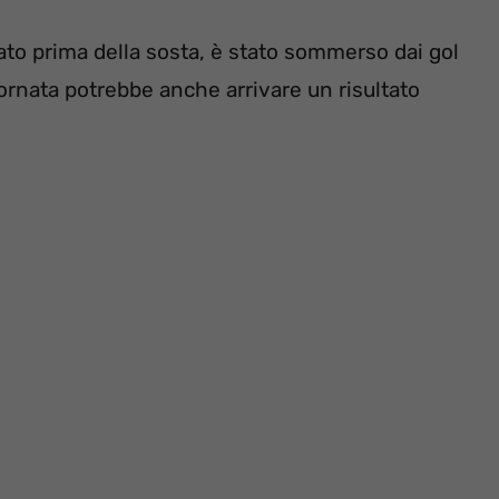
nato prima della sosta, è stato sommerso dai gol
giornata potrebbe anche arrivare un risultato