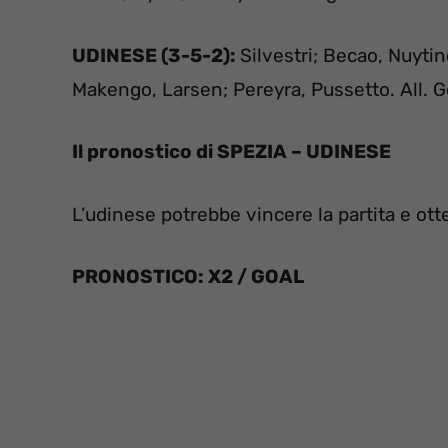
UDINESE (3-5-2):
Silvestri; Becao, Nuytin
Makengo, Larsen; Pereyra, Pussetto. All. G
Il pronostico di SPEZIA – UDINESE
L’udinese potrebbe vincere la partita e otte
PRONOSTICO: X2 / GOAL