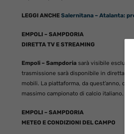
LEGGI ANCHE
Salernitana – Atalanta: p
EMPOLI – SAMPDORIA
DIRETTA TV E STREAMING
Empoli – Sampdoria
sarà visibile esclusi
trasmissione sarà disponibile in diretta st
mobili. La piattaforma, da quest’anno, detien
massimo campionato di calcio italiano.
EMPOLI – SAMPDORIA
METEO E CONDIZIONI DEL CAMPO