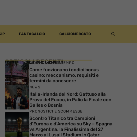
SIP
FANTACALCIO
CALCIOMERCATO
ARTICOLI RECENTI
GIOCHI E PASSATEMPO
Come funzionano i codici bonus
casino: meccanismo, requisiti e
termini da conoscere
NEWS
Italia-Irlanda del Nord: Gattuso alla
Prova del Fuoco, in Palio la Finale con
Galles o Bosnia
PRONOSTICI E SCOMMESSE
Scontro Titanico tra Campioni
d’Europa e d’America su Sky – Spagna
vs Argentina, la Finalissima del 27
Marzo al Lusail Stadium in Qatar