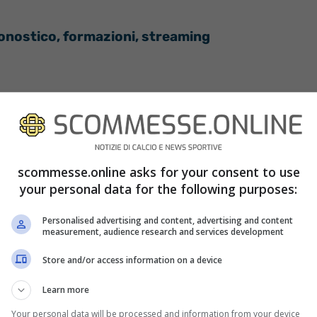
ronostico, formazioni, streaming
vamente per gli abbonati DAZN. La stessa
scommesse.online asks for your consent to use
reaming su DAZN, il servizio per dispositivi
your personal data for the following purposes:
e i diritti di trasmissione di tutte le partite del
Personalised advertising and content, advertising and content
measurement, audience research and services development
Store and/or access information on a device
Learn more
Your personal data will be processed and information from your device