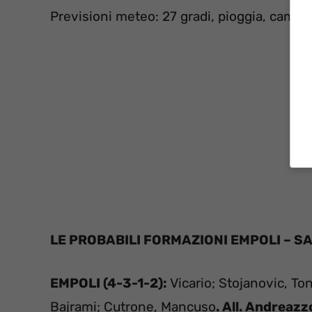
Previsioni meteo: 27 gradi, pioggia, campo
L
E PROBABILI FORMAZIONI
EMPOLI – S
EMPOLI (4-3-1-2):
Vicario; Stojanovic, Ton
Bajrami; Cutrone, Mancuso
. All. Andreazzo