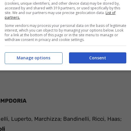
(cookies, unique identifiers, and other device data) may be stored by,
 in buono stato.
accessed by and shared with 319 partners, or used specifically by this
site. We and our partners may use precise geolocation data.
List of
partners.
Some vendors may process your personal data on the basis of legitimate
interest, which you can object to by managing your options below. Look
for a link at the bottom of this page or in the site menu to manage or
withdraw consent in privacy and cookie settings.
Manage options
Consent
AMPDORIA
elli, Luperto, Marchizza; Bandinelli, Ricci, Haas;
li