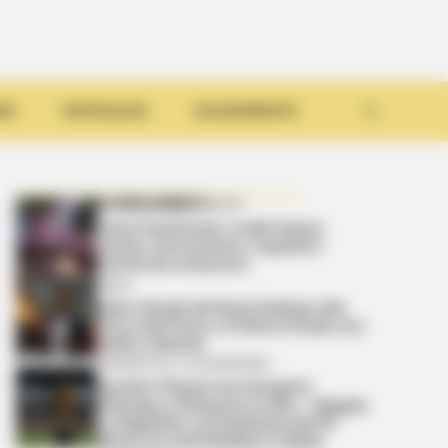
SIP
FANTACALCIO
CALCIOMERCATO
ARTICOLI RECENTI
GIOCHI E PASSATEMPO
Come funzionano i codici bonus
casino: meccanismo, requisiti e
termini da conoscere
NEWS
Italia-Irlanda del Nord: Gattuso alla
Prova del Fuoco, in Palio la Finale con
Galles o Bosnia
PRONOSTICI E SCOMMESSE
Scontro Titanico tra Campioni
d’Europa e d’America su Sky – Spagna
vs Argentina, la Finalissima del 27
Marzo al Lusail Stadium in Qatar