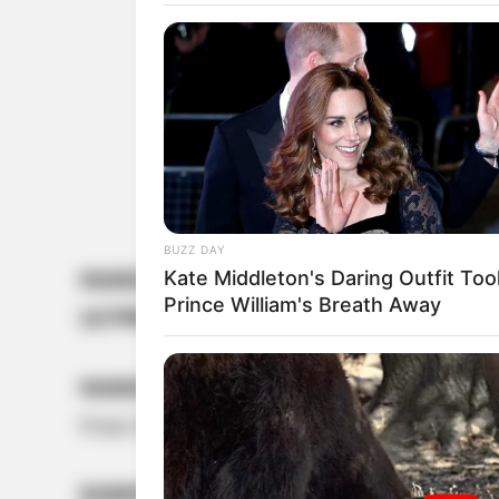
MANCHESTER UTD – EVERTON
L
E PROBABILI FORMAZIONI
MANCHESTER UNITED (4-2-3-1):
De Gea;
Fred; Greenwood, Fernandes, Pogba; Rona
EVERTON (4-4-1-1):
Pickford; Godfrey, Mi