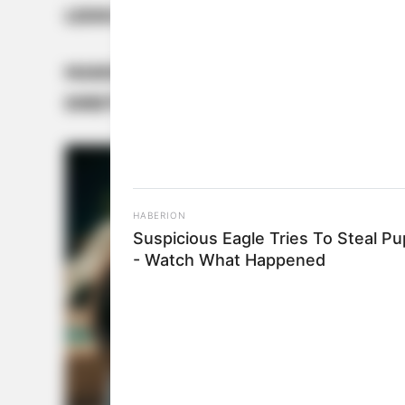
LEGGI ANCHE
MANCHESTER UTD – EVERTON
DIRETTA TV E STREAMING