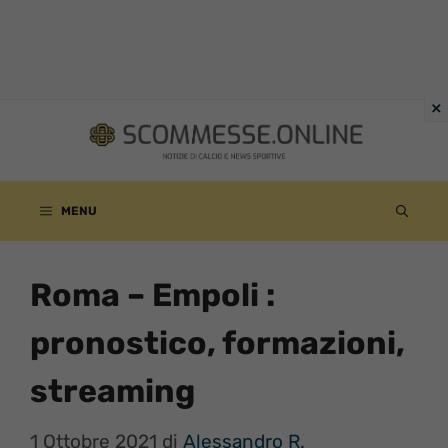
Vai
al
contenuto
MENU
Roma – Empoli :
pronostico, formazioni,
streaming
1 Ottobre 2021
di
Alessandro R.