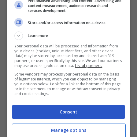
Personalised advertising and content, advertising and
content measurement, audience research and
Previsioni meteo: 27 gradi, nuvoloso,
services development
campo in ottimo stato.
Store and/or access information on a device
Learn more
Your personal data will be processed and information from
your device (cookies, unique identifiers, and other device
data) may be stored by, accessed by and shared with 319
partners, or used specifically by this site. We and our partners
may use precise geolocation data.
List of partners.
Some vendors may process your personal data on the basis
of legitimate interest, which you can object to by managing
your options below. Look for a link at the bottom of this page
or in the site menu to manage or withdraw consent in privacy
and cookie settings.
Consent
ROMA – EMPOLI
L
E PROBABILI FORMAZIONI
Manage options