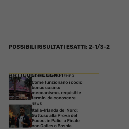
POSSIBILI RISULTATI ESATTI: 2-1/3-2
ARTICOLI RECENTI
GIOCHI E PASSATEMPO
Come funzionano i codici
bonus casino:
meccanismo, requisiti e
termini da conoscere
NEWS
Italia-Irlanda del Nord:
Gattuso alla Prova del
Fuoco, in Palio la Finale
con Galles o Bosnia