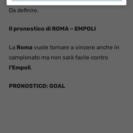
Da definire.
Il pronostico di ROMA – EMPOLI
La
Roma
vuole tornare a vincere anche in
campionato ma non sarà facile contro
l’Empoli
.
PRONOSTICO: GOAL