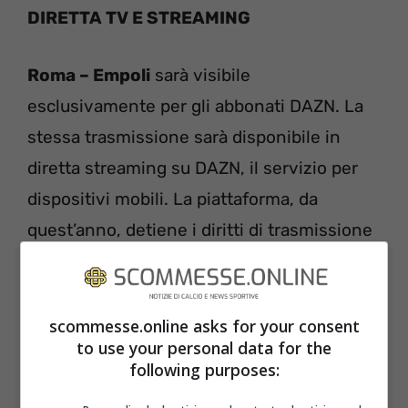
DIRETTA TV E STREAMING
Roma – Empoli
sarà visibile
esclusivamente per gli abbonati DAZN. La
stessa trasmissione sarà disponibile in
diretta streaming su DAZN, il servizio per
dispositivi mobili. La piattaforma, da
quest’anno, detiene i diritti di trasmissione
di tutte le partite del massimo campionato
di calcio italiano.
scommesse.online asks for your consent
to use your personal data for the
ROMA – EMPOLI
following purposes:
METEO E CONDIZIONI DEL CAMPO