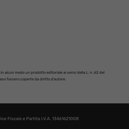
 alcun modo un prodotto editoriale ai sensi della L. n. 62 del
so fossero coperte da diritto d’autore.
e Fiscale e Partita I.V.A. 13461621008