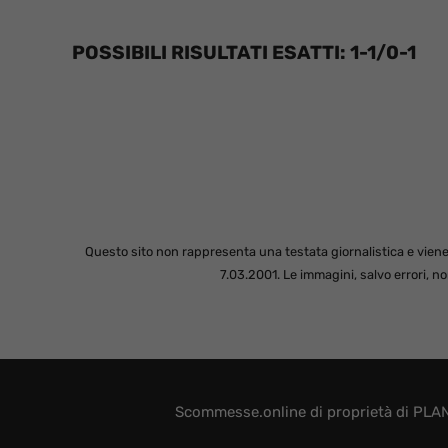
POSSIBILI RISULTATI ESATTI: 1-1/0-1
Questo sito non rappresenta una testata giornalistica e viene
7.03.2001. Le immagini, salvo errori, 
Scommesse.online di proprietà di PLAN