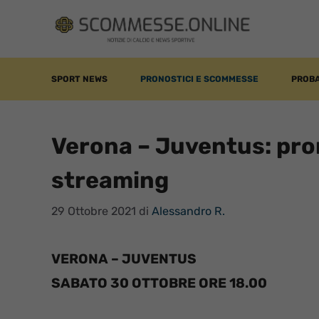
Vai
al
contenuto
SPORT NEWS
PRONOSTICI E SCOMMESSE
PROBA
Verona – Juventus: pro
streaming
29 Ottobre 2021
di
Alessandro R.
VERONA – JUVENTUS
SABATO 30 OTTOBRE ORE 18.00