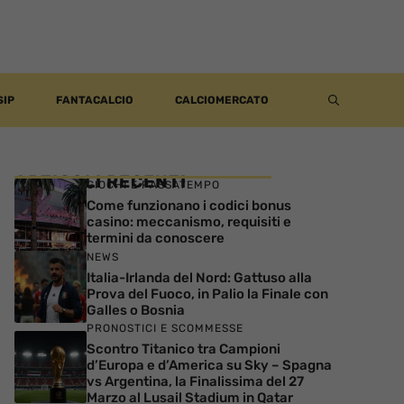
SIP
FANTACALCIO
CALCIOMERCATO
ARTICOLI RECENTI
GIOCHI E PASSATEMPO
Come funzionano i codici bonus
casino: meccanismo, requisiti e
termini da conoscere
NEWS
Italia-Irlanda del Nord: Gattuso alla
Prova del Fuoco, in Palio la Finale con
Galles o Bosnia
PRONOSTICI E SCOMMESSE
Scontro Titanico tra Campioni
d’Europa e d’America su Sky – Spagna
vs Argentina, la Finalissima del 27
Marzo al Lusail Stadium in Qatar