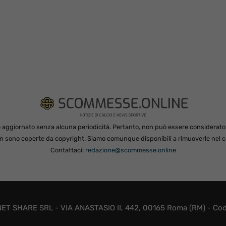
 aggiornato senza alcuna periodicità. Pertanto, non può essere considerato in
non sono coperte da copyright. Siamo comunque disponibili a rimuoverle nel ca
Contattaci:
redazione@scommesse.online
ET SHARE SRL - VIA ANASTASIO II, 442, 00165 Roma (RM) - Codic